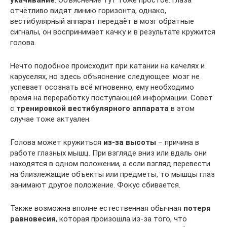
укачивание
. Объяснение тут тоже простое: глаза
отчётливо видят линию горизонта, однако,
вестибулярный аппарат передаёт в мозг обратные
сигналы, он воспринимает качку и в результате кружится
голова.
Нечто подобное происходит при катании на качелях и
каруселях, но здесь объяснение следующее: мозг не
успевает осознать всё мгновенно, ему необходимо
время на переработку поступающей информации. Совет
с
тренировкой вестибулярного аппарата
в этом
случае тоже актуален.
Голова может кружиться
из-за высоты
– причина в
работе глазных мышц. При взгляде вниз или вдаль они
находятся в одном положении, а если взгляд перевести
на близлежащие объекты или предметы, то мышцы глаз
занимают другое положение. Фокус сбивается.
Также возможна вполне естественная обычная
потеря
равновесия
, которая произошла из-за того, что