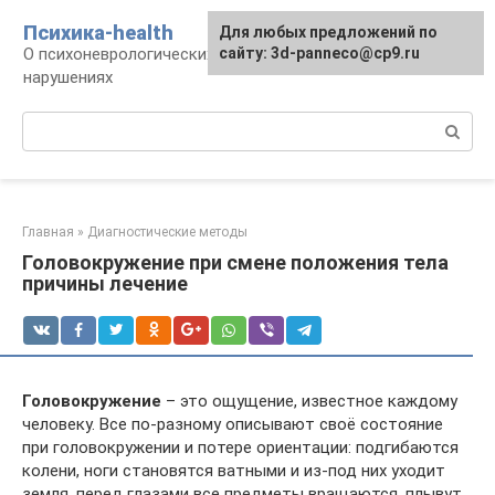
Перейти
Психика-health
Для любых предложений по
к
О психоневрологических патологиях и
сайту: 3d-panneco@cp9.ru
контенту
нарушениях
Поиск:
Главная
»
Диагностические методы
Головокружение при смене положения тела
причины лечение
Головокружение
– это ощущение, известное каждому
человеку. Все по-разному описывают своё состояние
при головокружении и потере ориентации: подгибаются
колени, ноги становятся ватными и из-под них уходит
земля, перед глазами все предметы вращаются, плывут