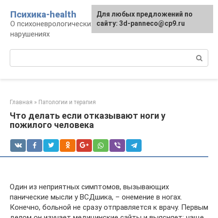
Перейти
Психика-health
Для любых предложений по
к
О психоневрологических патологиях и
сайту: 3d-panneco@cp9.ru
контенту
нарушениях
Поиск:
Главная
»
Патологии и терапия
Что делать если отказывают ноги у
пожилого человека
Один из неприятных симптомов, вызывающих
панические мысли у ВСДшика, – онемение в ногах.
Конечно, больной не сразу отправляется к врачу. Первым
делом он изучает медицинские сайты и выясняет: чаще