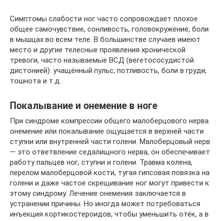
Симптомы слабости ног часто сопровождает плохое
общее самочувствие, сонливость, головокружение, боли
в мышцах во всем теле. В большинстве случаев имеют
место и другие телесные проявления хронической
тревоги, часто называемые ВСД (вегетососудистой
дистонией): учащённый пульс, потливость, боли в груди,
тошнота и т.д.
Покалывание и онемение в ноге
При синдроме компрессии общего малоберцового нерва
онемение или покалывание ощущается в верхней части
ступни или внутренней части голени. Малоберцовый нерв
— это ответвление седалищного нерва, он обеспечивает
работу пальцев ног, ступни и голени. Травма колена,
перелом малоберцовой кости, тугая гипсовая повязка на
голени и даже частое скрещивание ног могут привести к
этому синдрому. Лечение онемения заключается в
устранении причины. Но иногда может потребоваться
инъекция кортикостероидов, чтобы уменьшить отёк, а в