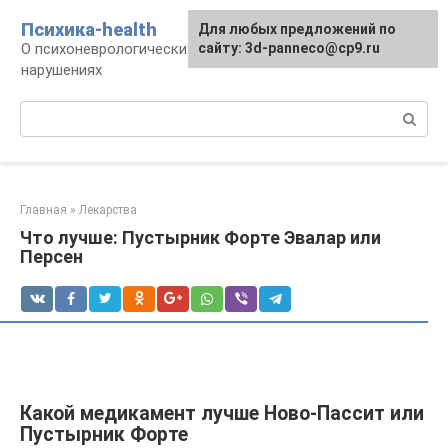
Перейти
Психика-health
Для любых предложений по
к
О психоневрологических патологиях и
сайту: 3d-panneco@cp9.ru
контенту
нарушениях
Поиск:
Главная
»
Лекарства
Что лучше: Пустырник Форте Эвалар или
Персен
Какой медикамент лучше Ново-Пассит или
Пустырник Форте