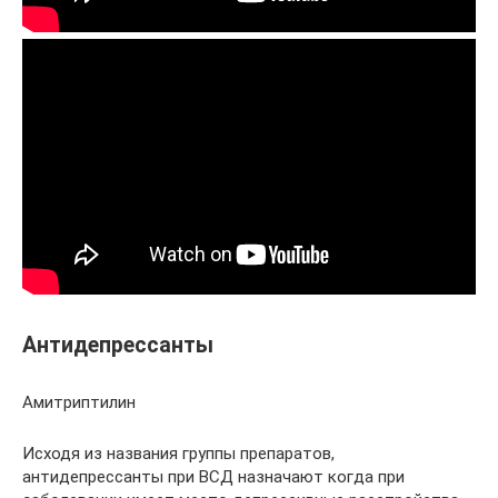
Антидепрессанты
Амитриптилин
Исходя из названия группы препаратов,
антидепрессанты при ВСД назначают когда при