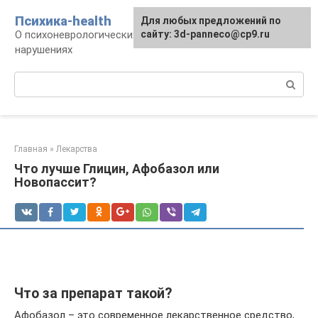
Перейти
Психика-health
Для любых предложений по
к
О психоневрологических патологиях и
сайту: 3d-panneco@cp9.ru
контенту
нарушениях
Поиск:
Главная
»
Лекарства
Что лучше Глицин, Афобазол или
Новопассит?
Что за препарат такой?
Афобазол – это современное лекарственное средство,