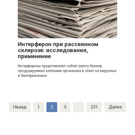
Интерферон при рассеянном
склерозе: исследования,
применение
Интерфероны представляют собой группу белков,
продуцируемых клетками организма в ответ на вирусные
и бактериальные
Навигация
Назад
1
2
3
...
231
Далее
по
записям