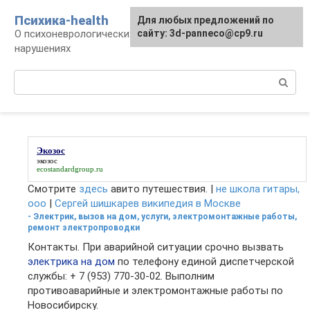
Перейти
Психика-health
Для любых предложений по
к
О психоневрологических патологиях и
сайту: 3d-panneco@cp9.ru
контенту
нарушениях
Поиск:
Экозос
экозос
ecostandardgroup.ru
Смотрите
здесь
авито путешествия. |
не школа гитары,
ооо
|
Сергей шишкарев википедия в Москве
- Электрик, вызов на дом, услуги, электромонтажные работы,
ремонт электропроводки
Контакты. При аварийной ситуации срочно вызвать
электрика на дом
по телефону единой диспетчерской
службы: + 7 (953) 770-30-02. Выполним
противоаварийные и электромонтажные работы по
Новосибирску.