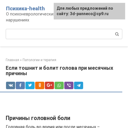
Перейти
Психика-health
Для любых предложений по
к
О психоневрологических патологиях и
сайту: 3d-panneco@cp9.ru
контенту
нарушениях
Поиск:
Главная
»
Патологии и терапия
Если тошнит и болит голова при месячных
причины
Причины головной боли
Головная боль во время или после месячных –