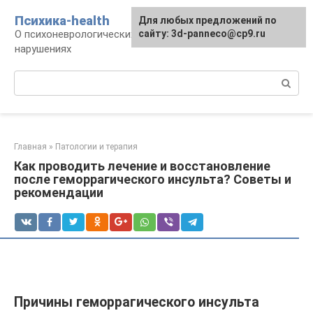
Перейти
Психика-health
Для любых предложений по
к
О психоневрологических патологиях и
сайту: 3d-panneco@cp9.ru
контенту
нарушениях
Поиск:
Главная
»
Патологии и терапия
Как проводить лечение и восстановление
после геморрагического инсульта? Советы и
рекомендации
Причины геморрагического инсульта