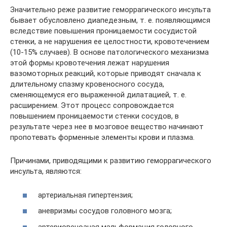
Значительно реже развитие геморрагического инсульта
бывает обусловлено диапедезным, т. е. появляющимся
вследствие повышения проницаемости сосудистой
стенки, а не нарушения ее целостности, кровотечением
(10-15% случаев). В основе патологического механизма
этой формы кровотечения лежат нарушения
вазомоторных реакций, которые приводят сначала к
длительному спазму кровеносного сосуда,
сменяющемуся его выраженной дилатацией, т. е.
расширением. Этот процесс сопровождается
повышением проницаемости стенки сосудов, в
результате через нее в мозговое вещество начинают
пропотевать форменные элементы крови и плазма.
Причинами, приводящими к развитию геморрагического
инсульта, являются:
артериальная гипертензия;
аневризмы сосудов головного мозга;
артериовенозная мальформация головного