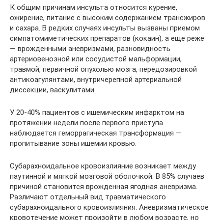
К общим причинам инсульта относится курение,
ожирение, питание с высоким содержанием трансжиров
и сахара. В редких случаях инсульты вызваны приемом
симпатомиметических препаратов (кокаин), а еще реже
— врожденными аневризмами, разновидность
артериовенозной или сосудистой мальформации,
травмой, первичной опухолью мозга, передозировкой
антикоагулянтами, внутричерепной артериальной
диссекции, васкулитами.
У 20-40% пациентов с ишемическим инфарктом на
протяжении недели после первого приступа
наблюдается геморрагическая трансформация —
пропитывание зоны ишемии кровью.
Субарахноидальное кровоизлияние возникает между
паутинной и мягкой мозговой оболочкой. В 85% случаев
причиной становится врожденная ягодная аневризма.
Различают отдельный вид травматического
субарахноидального кровоизлияния. Аневризматическое
кровотечение может произойти в любом возрасте, но