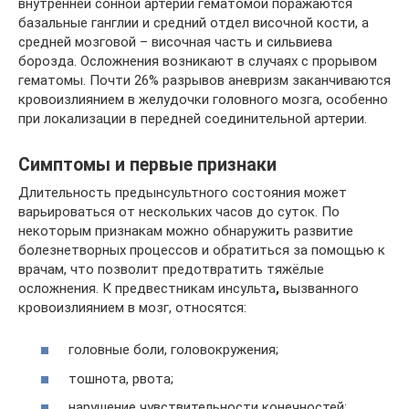
внутренней сонной артерии гематомой поражаются
базальные ганглии и средний отдел височной кости, а
средней мозговой – височная часть и сильвиева
борозда. Осложнения возникают в случаях с прорывом
гематомы. Почти 26% разрывов аневризм заканчиваются
кровоизлиянием в желудочки головного мозга, особенно
при локализации в передней соединительной артерии.
Симптомы и первые признаки
Длительность предынсультного состояния может
варьироваться от нескольких часов до суток. По
некоторым признакам можно обнаружить развитие
болезнетворных процессов и обратиться за помощью к
врачам, что позволит предотвратить тяжёлые
осложнения. К предвестникам инсульта
,
вызванного
кровоизлиянием в мозг, относятся:
головные боли, головокружения;
тошнота, рвота;
нарушение чувствительности конечностей;