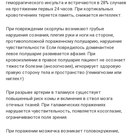
геморрагического инсульта и встречаются в 28% случаев
на протяжении первых 24 часов. При кортикальных
кровотечениях теряется память, снижается интеллект.
При повреждении скорлупы возникают грубые
нарушения сознания, плегия руки и ноги на стороне,
противоположной пораженному полушарию, нарушение
чувствительности. Если повредилось доминантное
левое полушарие развивается афазия. При
кровоизлиянии в правое полушарие пациент не осознает
тяжести болезни (анозогнозия), игнорирует здоровую
правую сторону тела и пространство (гемиагнозии или
ниглект).
При разрыве артерии в таламусе существует
повышенный риск комы и вклинения в ствол мозга
отечных тканей. При таламических поражениях
нарушается чувствительность, появляется косоглазие,
ограничиваются поля зрения.
При поражении мозжечка возникает головокружение,