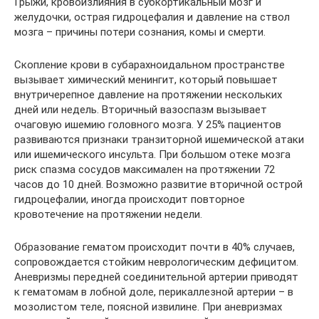
Грыжи, кровоизлияния в субкортикальный мозг и
желудочки, острая гидроцефалия и давление на ствол
мозга – причины потери сознания, комы и смерти.
Скопление крови в субарахноидальном пространстве
вызывает химический менингит, который повышает
внутричерепное давление на протяжении нескольких
дней или недель. Вторичный вазоспазм вызывает
очаговую ишемию головного мозга. У 25% пациентов
развиваются признаки транзиторной ишемической атаки
или ишемического инсульта. При большом отеке мозга
риск спазма сосудов максимален на протяжении 72
часов до 10 дней. Возможно развитие вторичной острой
гидроцефалии, иногда происходит повторное
кровотечение на протяжении недели.
Образование гематом происходит почти в 40% случаев,
сопровождается стойким неврологическим дефицитом.
Аневризмы передней соединительной артерии приводят
к гематомам в лобной доле, перикаллезной артерии – в
мозолистом теле, поясной извилине. При аневризмах