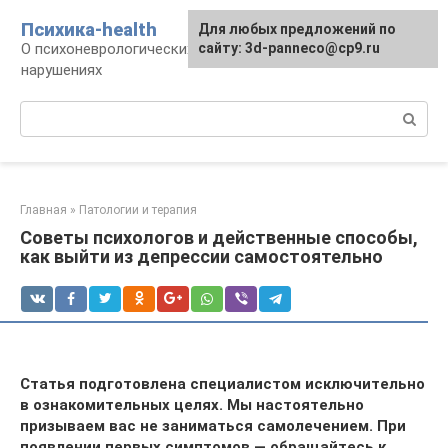
Перейти
Психика-health
Для любых предложений по
к
О психоневрологических патологиях и
сайту: 3d-panneco@cp9.ru
контенту
нарушениях
Поиск:
Главная
»
Патологии и терапия
Советы психологов и действенные способы,
как выйти из депрессии самостоятельно
Статья подготовлена специалистом исключительно
в ознакомительных целях. Мы настоятельно
призываем вас не заниматься самолечением. При
появлении первых симптомов — обращайтесь к