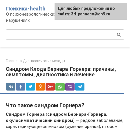
Перейти
Психика-health
Для любых предложений по
к
О психоневрологических патологиях и
сайту: 3d-panneco@cp9.ru
контенту
нарушениях
Поиск:
Главная
»
Диагностические методы
Синдром Клода Бернара-Горнера: причины,
симптомы, диагностика и лечение
Что такое синдром Горнера?
Синдром Горнера
(
синдром Бернара-Горнера
,
окулосимпатический синдром
) — редкое заболевание,
характеризующееся миозом (сужение зрачка), птозом