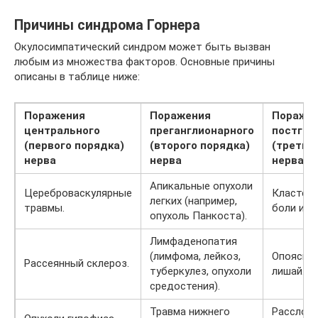
Причины синдрома Горнера
Окулосимпатический синдром может быть вызван
любым из множества факторов. Основные причины
описаны в таблице ниже:
Поражения
Поражения
Пораже
центрального
преганглионарного
постган
(первого порядка)
(второго порядка)
(третье
нерва
нерва
нерва
Апикальные опухоли
Цереброваскулярные
Кластер
легких (например,
травмы.
боли или
опухоль Панкоста).
Лимфаденопатия
(лимфома, лейкоз,
Опоясыв
Рассеянный склероз.
туберкулез, опухоли
лишай.
средостения).
Травма нижнего
Расслое