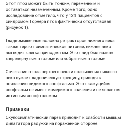
Этот птоз может быть тонким, переменным и
оставаться незамеченным. Кроме того, одно
исследование отметило, что у 12% пациентов с
синдромом Горнера птоз фактически отсутствовал
(рисунок 1).
Гладкомышечные волокна ретракторов нижнего века
также теряют симпатическое питание, нижнее веко
выглядит слегка приподнятым. Этот вид был назван
«перевернутым птозом» или «обратным птозом».
Сочетание птоза верхнего века и возвышения нижнего
века сужает ладоническую трещину, приводя к
появлению видимого энофтальма. Этот кажущийся
энофтальм не имеет измеримого значения и не является
истинным эннофтальмом.
Признаки
Окулосимпатический парез приводит к слабости мышцы
дилататора радужки на пораженной стороне.