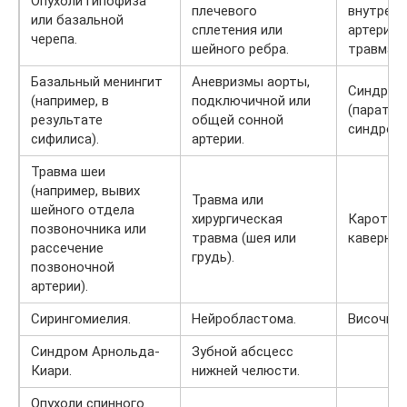
Опухоли гипофиза
плечевого
внутренн
или базальной
сплетения или
артерии,
черепа.
шейного ребра.
травмати
Базальный менингит
Аневризмы аорты,
Синдром
(например, в
подключичной или
(паратри
результате
общей сонной
синдром)
сифилиса).
артерии.
Травма шеи
(например, вывих
Травма или
шейного отдела
хирургическая
Каротид
позвоночника или
травма (шея или
каверноз
рассечение
грудь).
позвоночной
артерии).
Сирингомиелия.
Нейробластома.
Височный
Синдром Арнольда-
Зубной абсцесс
Киари.
нижней челюсти.
Опухоли спинного