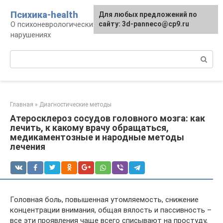
Перейти
Психика-health
Для любых предложений по
к
О психоневрологических патологиях и
сайту: 3d-panneco@cp9.ru
контенту
нарушениях
Поиск:
Главная
»
Диагностические методы
Атеросклероз сосудов головного мозга: как
лечить, к какому врачу обращаться,
медикаментозные и народные методы
лечения
Головная боль, повышенная утомляемость, снижение
концентрации внимания, общая вялость и пассивность –
все эти проявления чаще всего списывают на простуду,