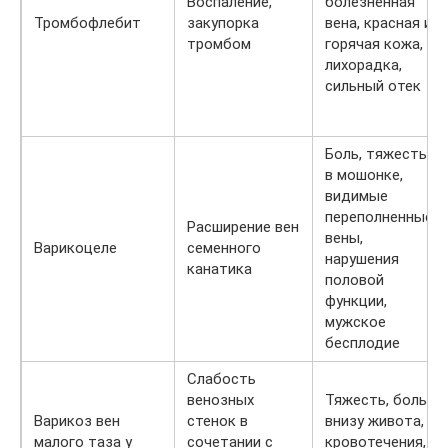
Воспаление,
болезненная
Тромбофлебит
закупорка
вена, красная и
тромбом
горячая кожа,
лихорадка,
сильный отек
Боль, тяжесть
в мошонке,
видимые
переполненные
Расширение вен
вены,
Варикоцеле
семенного
нарушения
канатика
половой
функции,
мужское
бесплодие
Слабость
венозных
Тяжесть, боль
Варикоз вен
стенок в
внизу живота,
малого таза у
сочетании с
кровотечения,