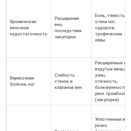
Боль, тяжесть,
Расширение
Хроническая
отеки ног,
вен,
венозная
судороги,
последствия
недостаточность
трофические
закупорки
язвы
Расширенные и
вздутые вены,
Слабость
узлы,
Варикозная
стенок и
отечность,
болезнь ног
клапанов вен
болезненность,
риск тромбоза
(закупорки)
Уплотненная и
резко