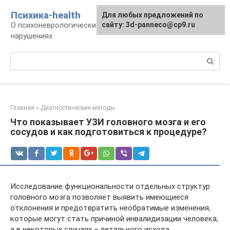
Перейти
Психика-health
Для любых предложений по
к
О психоневрологических патологиях и
сайту: 3d-panneco@cp9.ru
контенту
нарушениях
Поиск:
Главная
»
Диагностические методы
Что показывает УЗИ головного мозга и его
сосудов и как подготовиться к процедуре?
Исследование функциональности отдельных структур
головного мозга позволяет выявить имеющиеся
отклонения и предотвратить необратимые изменения,
которые могут стать причиной инвалидизации человека,
а в некоторых случаях – летального исхода.