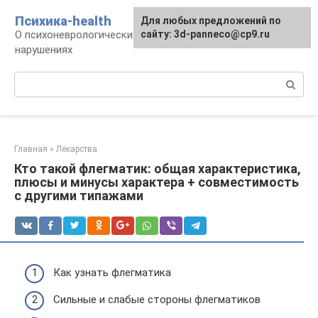
Перейти
Психика-health
Для любых предложений по
к
О психоневрологических патологиях и
сайту: 3d-panneco@cp9.ru
контенту
нарушениях
Поиск:
Главная
»
Лекарства
Кто такой флегматик: общая характеристика,
плюсы и минусы характера + совместимость
с другими типажами
Как узнать флегматика
Сильные и слабые стороны флегматиков