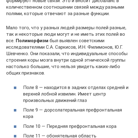
формируют новые связи. Это и вносит дисбаланс в
количественном соотношении связей между разными
полями, которые отвечают за разные функции.
Мало того, что у разных людей размеры полей разные,
так и некоторые люди могут и не иметь этих полей во
все.
Полиморфизм
был выявлен советскими
исследователями С.А. Саркисов, И.Н. Филимонов, Ю.Г.
Шевченко. Они показали, что индивидуальные способы
строения коры мозга внутри одной этнической группы
настолько большие, что нельзя увидеть каких-либо
общих признаков.
Поле 8 — находится в задних отделах средней и
верхней лобной извилин. Имеет центр
произвольных движений глаз
Поле 9 — дорсолатеральная префронтальная
кора
Поле 10 — Передняя префронтальная кора
Поле 11 — обонятельная область