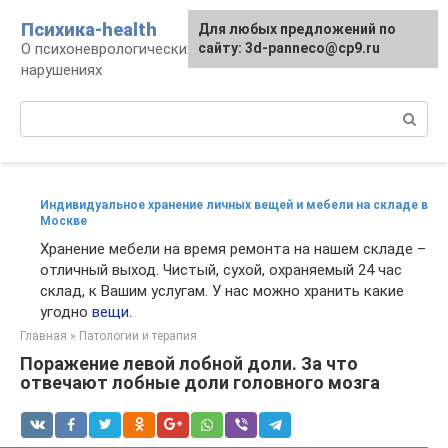
Перейти
Психика-health
Для любых предложений по
к
О психоневрологических патологиях и
сайту: 3d-panneco@cp9.ru
контенту
нарушениях
Поиск:
Индивидуальное хранение личных вещей и мебели на складе в
Москве
Хранение мебели на время ремонта на нашем складе –
отличный выход. Чистый, сухой, охраняемый 24 час
склад, к Вашим услугам. У нас можно хранить какие
угодно
вещи
.
Главная
»
Патологии и терапия
Поражение левой лобной доли. За что
отвечают лобные доли головного мозга