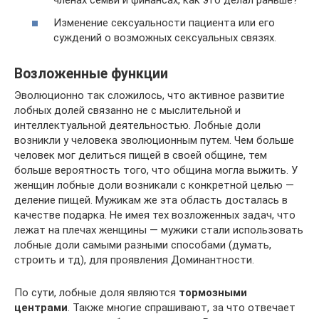
членах семьи и финансах, как это делал раньше?
Изменение сексуальности пациента или его
суждений о возможных сексуальных связях.
Возложенные функции
Эволюционно так сложилось, что активное развитие
лобных долей связанно не с мыслительной и
интеллектуальной деятельностью. Лобные доли
возникли у человека эволюционным путем. Чем больше
человек мог делиться пищей в своей общине, тем
больше вероятность того, что община могла выжить. У
женщин лобные доли возникали с конкретной целью —
деление пищей. Мужикам же эта область досталась в
качестве подарка. Не имея тех возложенных задач, что
лежат на плечах женщины — мужики стали использовать
лобные доли самыми разными способами (думать,
строить и тд), для проявления Доминантности.
По сути, лобные доля являются
тормозными
центрами
. Также многие спрашивают, за что отвечает