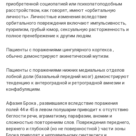
приобретенной социопатией или психопатоподобным
расстройством, как говорят, имеют «орбитальную
личность». Личностные изменения вследствие
орбитального повреждения включают импульсивность,
пуэрилизм, грубый юмор, сексуальную расторженность и
полное пренебрежение к другим людям.
Пациенты с поражениями цингулярного кортекса ,
обычно демонстрируют акинетический мутизм.
Пациенты с поражениями нижних медиальных отделов
лобной доли (базальный передний мозг) демонстрируют
тенденцию к антероградной и ретроградной амнезии и
конфабуляциям.
Афазия Брока , развившаяся вследствие поражения
полей 44 и 45 в левом полушарии приводит к отсутствию
беглости речи, аграматизму, парафазии, аномии и
сложностью повторениям слов. Повреждения переднего,
верхнего и глубокой (но не поверхностной ) части зоны
Брока приводят к неправильному синтаксису и