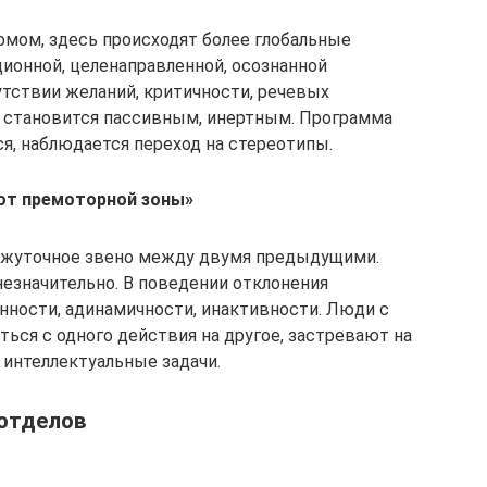
мом, здесь происходят более глобальные
ионной, целенаправленной, осознанной
утствии желаний, критичности, речевых
к становится пассивным, инертным. Программа
я, наблюдается переход на стереотипы.
от премоторной зоны»
ежуточное звено между двумя предыдущими.
езначительно. В поведении отклонения
анности, адинамичности, инактивности. Люди с
ься с одного действия на другое, застревают на
 интеллектуальные задачи.
отделов