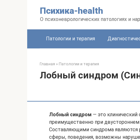
Перейти
Психика-health
к
контенту
О психоневрологических патологиях и на
Патологии и терапия
Диагностиче
Главная
»
Патологии и терапия
Лобный синдром (Син
Лобный синдром
— это клинический
преимущественно при двустороннем 
Составляющими синдрома являются р
сферы, поведения, возможны нарушен