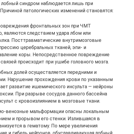
 лобный синдром наблюдается лишь при
Причиной патологических изменений становятся:
Повреждения фронтальных зон при ЧМТ
о, являются следствием удара лбом или
ылка. Посттравматические внутримозговые
рессию церебральных тканей, эпи- и
авление коры. Непосредственное повреждение
связей происходит при ушибе головного мозга.
бных долей осуществляется передними и
ми. Нарушение прохождения крови по указанным
ает развитие ишемического инсульта — нейроны
оксии. При разрыве сосудов данного бассейна
сульт с кровоизлиянием в мозговые ткани.
рио-венозные мальформации опасны локальным
нием и прорывом его стенки. Излившаяся в
анизуется в гематому. По мере увеличения
ние и гибель нейронов, обуславливающая лобный