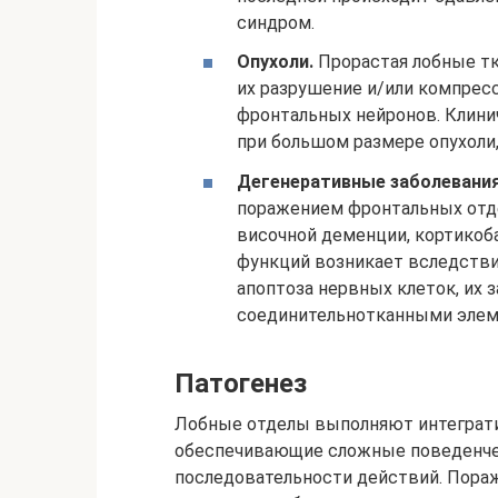
синдром.
Опухоли.
Прорастая лобные т
их разрушение и/или компрес
фронтальных нейронов. Клин
при большом размере опухоли
Дегенеративные заболевания
поражением фронтальных отде
височной деменции, кортикоб
функций возникает вследств
апоптоза нервных клеток, их 
соединительнотканными элем
Патогенез
Лобные отделы выполняют интеграти
обеспечивающие сложные поведенчес
последовательности действий. Пораж