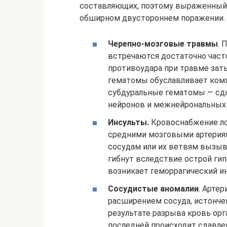
составляющих, поэтому выраженный
обширном двустороннем поражении. 
Черепно-мозговые травмы
. 
встречаются достаточно част
противоудара при травме зат
гематомы обуславливает комп
субдуральные гематомы — сд
нейронов и межнейрональных 
Инсульты.
Кровоснабжение ло
средними мозговыми артерия
сосудам или их ветвям вызыв
гибнут вследствие острой гип
возникает геморрагический ин
Сосудистые аномалии
. Арте
расширением сосуда, истонче
результате разрыва кровь орг
последней происходит сдавле