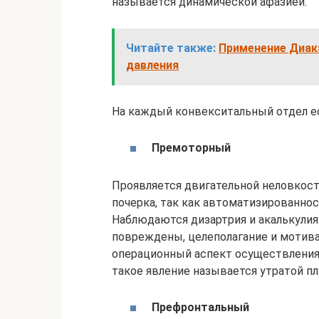
называется динамической афазией.
Читайте также:
Применение Диак
давления
На каждый конвекситальный отдел е
Премоторный
Проявляется двигательной неловкос
почерка, так как автоматизированно
Наблюдаются дизартрия и акалькулия.
повреждены, целеполагание и мотивац
операционный аспект осуществления
такое явление называется утратой п
Префронтальный