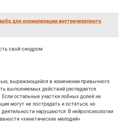
арба для нормализации внутричерепного
сть свой синдром:
тью, выражающейся в изменении привычного
сть выполняемых действий распадается.
 Если остальные участки лобных долей не
ия могут не пострадать и остаться, но
 деятельности нарушаются. В нейропсихологии
лавности «кинетических мелодий».