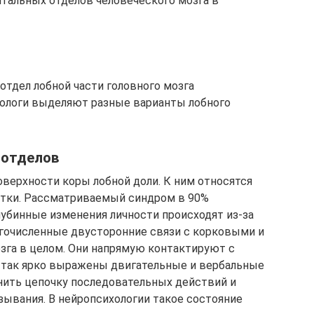
нтальных отделов человеческого мозга в
 отдел лобной части головного мозга
ологи выделяют разные варианты лобного
 отделов
верхности коры лобной доли. К ним относятся
тки. Рассматриваемый синдром в 90%
лубинные изменения личности происходят из-за
огочисленные двусторонние связи с корковыми и
зга в целом. Они напрямую контактируют с
у так ярко выражены двигательные и вербальные
нить цепочку последовательных действий и
ывания. В нейропсихологии такое состояние