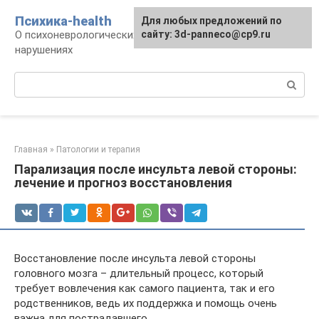
Перейти
Психика-health
Для любых предложений по
к
О психоневрологических патологиях и
сайту: 3d-panneco@cp9.ru
контенту
нарушениях
Поиск:
Главная
»
Патологии и терапия
Парализация после инсульта левой стороны:
лечение и прогноз восстановления
Восстановление после инсульта левой стороны
головного мозга – длительный процесс, который
требует вовлечения как самого пациента, так и его
родственников, ведь их поддержка и помощь очень
важна для пострадавшего.