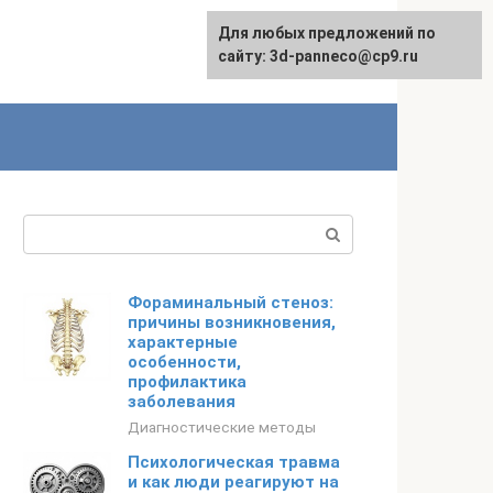
Для любых предложений по
сайту: 3d-panneco@cp9.ru
Поиск:
Фораминальный стеноз:
причины возникновения,
характерные
особенности,
профилактика
заболевания
Диагностические методы
Психологическая травма
и как люди реагируют на