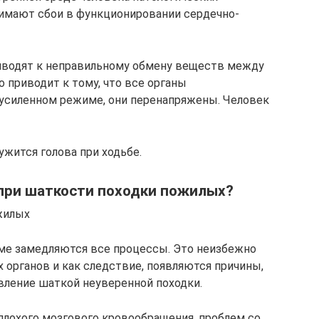
имают сбои в функционировании сердечно-
иводят к неправильному обмену веществ между
 приводит к тому, что все органы
усиленном режиме, они перенапряжены. Человек
ужится голова при ходьбе.
 при шаткости походки пожилых?
жилых
зме замедляются все процессы. Это неизбежно
х органов и как следствие, появляются причины,
ление шаткой неуверенной походки.
 плохого мозгового кровообращения, проблем со