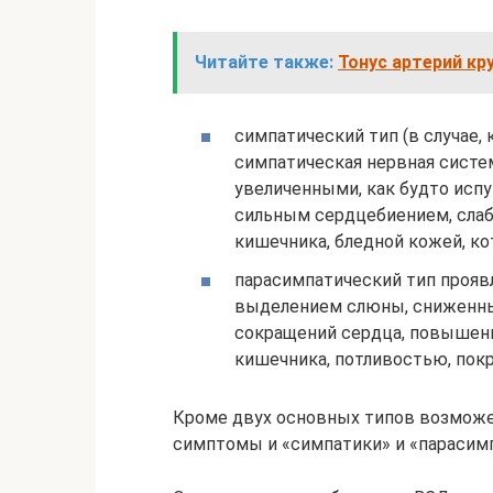
Читайте также:
Тонус артерий кр
симпатический тип (в случае
симпатическая нервная систе
увеличенными, как будто испу
сильным сердцебиением, сла
кишечника, бледной кожей, к
парасимпатический тип прояв
выделением слюны, сниженным
сокращений сердца, повышен
кишечника, потливостью, покр
Кроме двух основных типов возможе
симптомы и «симпатики» и «парасим