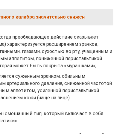
упного калибра значительно снижен
, когда преобладающее действие оказывает
ма) характеризуется расширением зрачков,
ганными, глазами, сухостью во рту, учащенным и
бым аппетитом, пониженной перистальтикой
оторая может быть покрыта «мурашками»;
ляется суженным зрачком, обильным
 артериального давления, сниженной частотой
ным аппетитом, усиленной перистальтикой
аснением кожи (чаще на лице).
н смешанный тип, который включает в себя
патики».