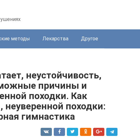
рушениях
ские методы
Лекарства
Другое
тает, неустойчивость,
зможные причины и
енной походки. Как
, неуверенной походки:
рная гимнастика