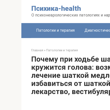
Перейти
Психика-health
к
контенту
О психоневрологических патологиях и на
Патологии и терапия
Диагностиче
Главная
»
Патологии и терапия
Почему при ходьбе ша
кружится голова: во
лечение шаткой медл
избавиться от шаткой
лекарство, вестибуля