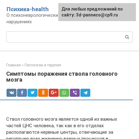
Перейти
Психика-health
Для любых предложений по
к
О психоневрологических патологиях и
сайту: 3d-panneco@cp9.ru
контенту
нарушениях
Поиск:
Главная
»
Патологии и терапия
Симптомы поражения ствола головного
мозга
Ствол головного мозга является одной из важных
частей ЦНС человека, так как в его отделах
располагаются нервные центры, отвечающие за
регуляцию всех жизненно важных процессов в