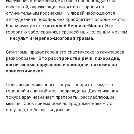
Нарушения в движениях, которые сопровождаются
спастикой, окружающие видят со стороны по
отличительным признакам – у людей наблюдаются
затруднения в походке, она приобретает особые черты.
Врачи именуют её
походкой Вернике-Манна
. Это
говорит о заболеваниях, перенесённых головным мозгом
–
инсульт и черепно-мозговая травма.
Симптомы правостороннего спастического гемипареза
разнообразны.
Это расстройства речи, лихорадка,
когнитивные нарушение и припадки, похожие на
эпилептические.
Повышение мышечного тонуса говорит о том, что
головной и спинной мозг повреждены. Для снижения
тонуса врач назначает препараты, расслабляющие
мышцы. Срок приёма обычно продолжителен – до
полугода, но бывает и дольше.