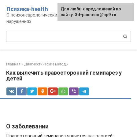
Перейти
Психика-health
Для любых предложений по
к
О психоневрологических патологиях и
сайту: 3d-panneco@cp9.ru
контенту
нарушениях
Поиск:
Главная
»
Диагностические методы
Как вылечить правосторонний гемипарез у
детей
О заболевании
Правосторонний гемипарез является патологией,