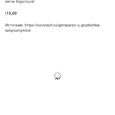
легче бороться!
(
1
5,00
Источник: https://sovvrach.ru/gemiparez-u-grudnichka-
simptomy.html