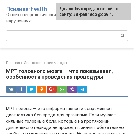
Перейти
Психика-health
Для любых предложений по
к
О психоневрологических патологиях и
сайту: 3d-panneco@cp9.ru
контенту
нарушениях
Поиск:
Главная
»
Диагностические методы
МРТ головного мозга — что показывает,
особенности проведения процедуры
МРТ головы — это информативная и современная
диагностика без вреда для организма. Если мучают
сильные головные боли, которые на протяжении
длительного периода не проходят, значит обязательно
требуется медицинская помощь. Не нужно затягивать с