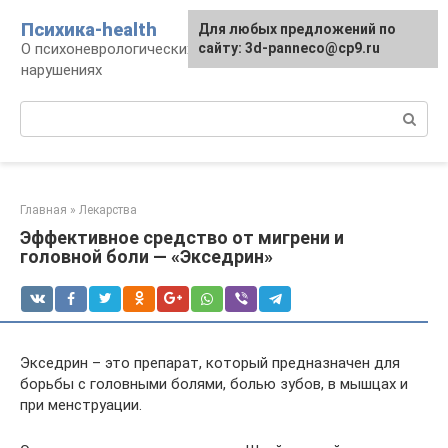
Перейти
Психика-health
Для любых предложений по
к
О психоневрологических патологиях и
сайту: 3d-panneco@cp9.ru
контенту
нарушениях
Поиск:
Главная
»
Лекарства
Эффективное средство от мигрени и
головной боли — «Экседрин»
Экседрин – это препарат, который предназначен для
борьбы с головными болями, болью зубов, в мышцах и
при менструации.