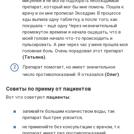
мигреней и не могла подобрать необходимый
препарат, который мог бы мне помочь. Пошла к
врачу и он мне прописал Экседрин. В процессе
еды выпила одну таблетку, а после того, как
покушала – ещё одну. Через незначительный
промежуток времени я начала ощущать, что в
моей голове начало что-то происходить и
пульсировать. А уже через час у меня прошла моя
головная боль. Очень порадовал этот препарат
(Татьяна).
Препарат помогает, но имеет значительное
число противопоказаний. Я отказался
(Олег)
.
Советы по приему от пациентов
Вот что советуют
пациенты:
запивайте большим количеством воды, так
препарат быстрее усвоится;
не применяйте без консультации с врачом, т.к.
препарат имеет ряд противопоказаний;