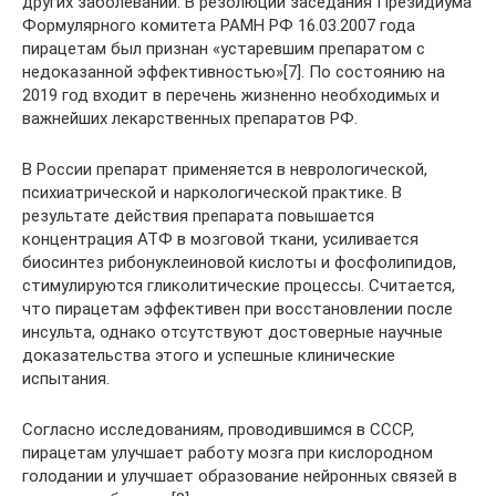
других заболеваний. В резолюции заседания Президиума
Формулярного комитета РАМН РФ 16.03.2007 года
пирацетам был признан «устаревшим препаратом с
недоказанной эффективностью»[7]. По состоянию на
2019 год входит в перечень жизненно необходимых и
важнейших лекарственных препаратов РФ.
В России препарат применяется в неврологической,
психиатрической и наркологической практике. В
результате действия препарата повышается
концентрация АТФ в мозговой ткани, усиливается
биосинтез рибонуклеиновой кислоты и фосфолипидов,
стимулируются гликолитические процессы. Считается,
что пирацетам эффективен при восстановлении после
инсульта, однако отсутствуют достоверные научные
доказательства этого и успешные клинические
испытания.
Согласно исследованиям, проводившимся в СССР,
пирацетам улучшает работу мозга при кислородном
голодании и улучшает образование нейронных связей в