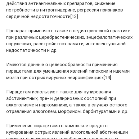
действия антиангинальных препаратов, снижение
потребности в нитроглицерине, регрессия признаков
сердечной недостаточности[13].
Препарат применяют также в педиатрической практике
при различных церебрастенических, энцефалопатических
нарушениях, расстройствах памяти, интеллектуальной
недостаточности и др.
Имеются данные о целесообразности применения
пирацетама для уменьшения явлений гипоксии и ишемии
мозга при острых вирусных нейроинфекциях[14].
Пирацетам используют также для купирования
абстинентных, пре- и делириозных состояний при
алкоголизме и наркоманиях, а также в случаях острого
отравления алкоголем, морфином, барбитуратами и др.
Применение пирацетама в комплексе средств
купирования острых явлений алкогольной абстиненции
снижает выраженность церебральных сосудистых