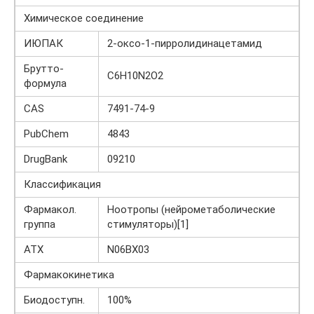
Химическое соединение
ИЮПАК
2-оксо-1-пирролидинацетамид
Брутто-
C6H10N2O2
формула
CAS
7491-74-9
PubChem
4843
DrugBank
09210
Классификация
Фармакол.
Ноотропы (нейрометаболические
группа
стимуляторы)[1]
АТХ
N06BX03
Фармакокинетика
Биодоступн.
100%