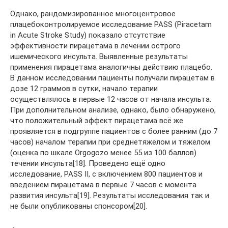
Однако, рандомизированное многоцентровое
плацебоконтролируемое исследование PASS (Piracetam
in Acute Stroke Study) показало отсутствие
эффективности пирацетама в лечении острого
ишемического инсульта. Выявленные результаты
применения пирацетама аналогичны действию плацебо.
В данном исследовании пациенты получали пирацетам в
дозе 12 граммов в сутки, начало терапии
осуществлялось в первые 12 часов от начала инсульта.
При дополнительном анализе, однако, было обнаружено,
что положительный эффект пирацетама всё же
проявляется в подгруппе пациентов с более ранним (до 7
часов) началом терапии при среднетяжелом и тяжелом
(оценка по шкале Orgogozo менее 55 из 100 баллов)
течении инсульта[18]. Проведено ещё одно
исследование, PASS II, с включением 800 пациентов и
введением пирацетама в первые 7 часов с момента
развития инсульта[19]. Результаты исследования так и
не были опубликованы спонсором[20].