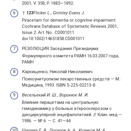
2001, V. 358, P. 1885—1892.
↑
1
2
3
Flicker L., Grimley Evans J.
Piracetam for dementia or cognitive impairment.
Cochrane Database of Systematic Reviews 2001,
Issue 2. Art. No.: CD001011.
doi:10.1002/14651858.CD001011
РЕЗОЛЮЦИЯ Заседания Президиума
Формулярного комитета РАМН 16.03.2007 года,
РАМН
Каркищенко, Николай Николаевич.
Психоунитропизм лекарственных средств — М.:
Медицина, 1993. ISBN 5-225-02213-8
Весельекий И. Ш., Воронюк М. И.
Влияние пирацетама на центральную
гемодинамику у больных атеросклерозом с
дисциркулярной энцефалопатией. // Клин. мед.—
1986. — № 6. — С. 41—44
Шарава Е. В., Потапов А. А., Куликов М. А.