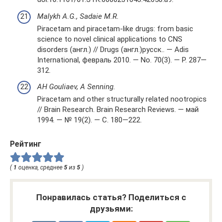
Malykh A.G., Sadaie M.R.
Piracetam and piracetam-like drugs: from basic
science to novel clinical applications to CNS
disorders (англ.) // Drugs (англ.)русск.. — Adis
International, февраль 2010. — No. 70(3). — P. 287—
312.
AH Gouliaev, A Senning.
Piracetam and other structurally related nootropics
// Brain Research. Brain Research Reviews. — май
1994. — № 19(2). — С. 180—222.
Рейтинг
(
1
оценка, среднее
5
из
5
)
Понравилась статья? Поделиться с
друзьями: