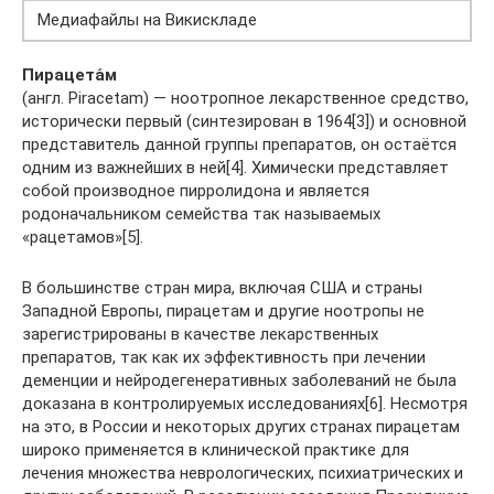
Медиафайлы на Викискладе
Пирацета́м
(англ. Piracetam) — ноотропное лекарственное средство,
исторически первый (синтезирован в 1964[3]) и основной
представитель данной группы препаратов, он остаётся
одним из важнейших в ней[4]. Химически представляет
собой производное пирролидона и является
родоначальником семейства так называемых
«рацетамов»[5].
В большинстве стран мира, включая США и страны
Западной Европы, пирацетам и другие ноотропы не
зарегистрированы в качестве лекарственных
препаратов, так как их эффективность при лечении
деменции и нейродегенеративных заболеваний не была
доказана в контролируемых исследованиях[6]. Несмотря
на это, в России и некоторых других странах пирацетам
широко применяется в клинической практике для
лечения множества неврологических, психиатрических и