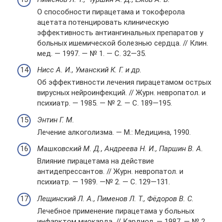
О способности пирацетама и токоферола
ацетата потенцировать клиническую
эффективность антиангинальных препаратов у
больных ишемической болезнью сердца. // Клин.
мед. — 1997. — № 1. — С. 32—35.
Нисс А. И., Уманский К. Г. и др.
Об эффективности лечения пирацетамом острых
вирусных нейроинфекций. // Журн. невропатол. и
психиатр. — 1985. — № 2. — С. 189—195.
Энтин Г. М.
Лечение алкоголизма. — М.: Медицина, 1990.
Машковский М. Д., Андреева Н. И., Паршин В. А.
Влияние пирацетама на действие
антидепрессантов. // Журн. невропатол. и
психиатр. — 1989. —№ 2. — С. 129—131.
Лещинский Л. А., Пименов Л. Т., Фёдоров В. С.
Лечебное применение пирацетама у больных
инфарктом миокарда. // Кардиол. — 1987. — № 2