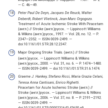
— С. 46—49.
Peter Paul De Deyn, Jacques De Reuck, Walter
Deberdt, Robert Vlietinck, Jean-Marc Orgogozo.
Treatment of Acute Ischemic Stroke With Piracetam
(англ.) // Stroke (англ.)русск.. — Lippincott Williams
& Wilkins (англ.)русск., 1997. — Vol. 28, no. 12. — P.
2347—2352. — ISSN 0039-2499. —
doi:10.1161/01.STR.28.12.2347.
Major Ongoing Stroke Trials. (англ.) // Stroke
(англ.)русск.. — Lippincott Williams & Wilkins
(англ.)русск., 2000. — Vol. 31, no. 6. — P. 1474—1480.
— ISSN 0039-2499. — doi:10.1161/01.STR.31.6.1474.
Graeme J. Hankey, Stefano Ricci, Maria Grazia Celani,
Teresa Anna Cantisani, Enrico Righetti.
Piracetam for Acute Ischemic Stroke (англ.) //
Stroke (англ.)русск.. — Lippincott Williams & Wilkins
(англ.)русск., 2006. — Vol. 37, no. 8. — P. 2191—2192.
— ISSN 0039-2499. —
doi:10.1161/01.STR.0000231643.42650.a9.