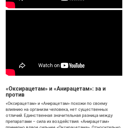
«Оксирацетам» и «Анирацетам»: за и
против
«Оксирацетам» и «Анирацетам» похожи по своему
влиянию на организм человека, нет существенных
отличий. Единственная значительная разница между
препаратами – сила их воздействия. «Анирацетам»
примерно вдвое сильнее «Оксирацетама». Относительно