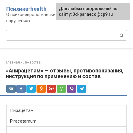
Перейти
Психика-health
Для любых предложений по
к
О психоневрологических патологиях и
сайту: 3d-panneco@cp9.ru
контенту
нарушениях
Поиск:
Главная
»
Лекарства
«Анирацетам» — отзывы, противопоказания,
инструкция по применению и состав
Пирацетам
Piracetamum