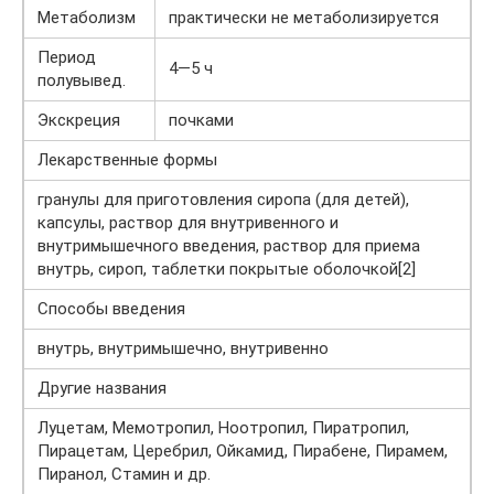
Метаболизм
практически не метаболизируется
Период
4—5 ч
полувывед.
Экскреция
почками
Лекарственные формы
гранулы для приготовления сиропа (для детей),
капсулы, раствор для внутривенного и
внутримышечного введения, раствор для приема
внутрь, сироп, таблетки покрытые оболочкой[2]
Способы введения
внутрь, внутримышечно, внутривенно
Другие названия
Луцетам, Мемотропил, Ноотропил, Пиратропил,
Пирацетам, Церебрил, Ойкамид, Пирабене, Пирамем,
Пиранол, Стамин и др.