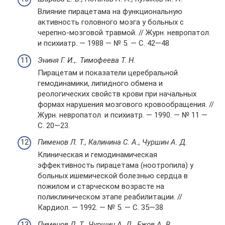
Влияние пирацетама на функциональную
активность головного мозга у больных с
черепно-мозговой травмой. // Журн. невропатол.
и психиатр. — 1988 — № 5. — С. 42—48
Эниня Г. И.,. Тимофеева Т. Н.
Пирацетам и показатели церебральной
гемодинамики, липидного обмена и
реологических свойств крови при начальных
формах нарушения мозгового кровообращения. //
Журн. невропатол. и психиатр. — 1990. — № 11 —
С. 20—23.
Пименов Л. Т., Калинина С. А., Чуршин А. Д.
Клиническая и гемодинамическая
эффективность пирацетама (ноотропила) у
больных ишемической болезнью сердца в
пожилом и старческом возрасте на
поликлиническом этапе реабилитации. //
Кардиол. — 1992. — № 5. — С. 35—38
Пименов Л. Т., Чуршин А. Д., Ежов А. В.