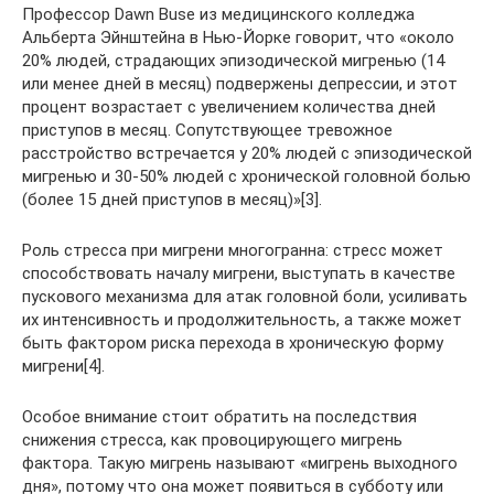
Профессор Dawn Buse из медицинского колледжа
Альберта Эйнштейна в Нью-Йорке говорит, что «около
20% людей, страдающих эпизодической мигренью (14
или менее дней в месяц) подвержены депрессии, и этот
процент возрастает c увеличением количества дней
приступов в месяц. Сопутствующее тревожное
расстройство встречается у 20% людей с эпизодической
мигренью и 30-50% людей с хронической головной болью
(более 15 дней приступов в месяц)»[3].
Роль стресса при мигрени многогранна: стресс может
способствовать началу мигрени, выступать в качестве
пускового механизма для атак головной боли, усиливать
их интенсивность и продолжительность, а также может
быть фактором риска перехода в хроническую форму
мигрени[4].
Особое внимание стоит обратить на последствия
снижения стресса, как провоцирующего мигрень
фактора. Такую мигрень называют «мигрень выходного
дня», потому что она может появиться в субботу или