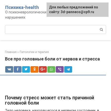
Перейти
Психика-health
Для любых предложений по
к
О психоневрологических патологиях и
сайту: 3d-panneco@cp9.ru
контенту
нарушениях
Поиск:
Главная
»
Патологии и терапия
Все про головные боли от нервов и стресса
Почему стресс может стать причиной
головной боли
Тело человека, находящегося в нервном состоянии, в