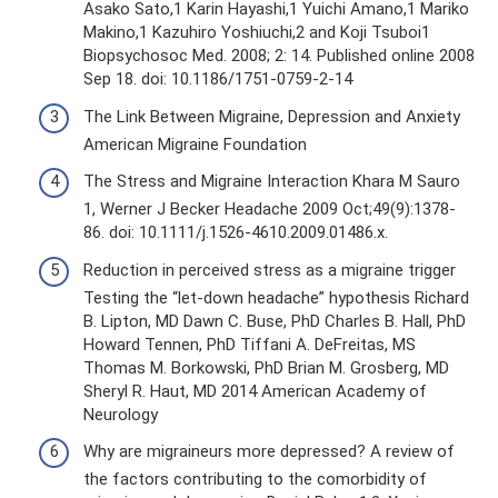
Asako Sato,1 Karin Hayashi,1 Yuichi Amano,1 Mariko
Makino,1 Kazuhiro Yoshiuchi,2 and Koji Tsuboi1
Biopsychosoc Med. 2008; 2: 14. Published online 2008
Sep 18. doi: 10.1186/1751-0759-2-14
The Link Between Migraine, Depression and Anxiety
American Migraine Foundation
The Stress and Migraine Interaction Khara M Sauro
1, Werner J Becker Headache 2009 Oct;49(9):1378-
86. doi: 10.1111/j.1526-4610.2009.01486.x.
Reduction in perceived stress as a migraine trigger
Testing the “let-down headache” hypothesis Richard
B. Lipton, MD Dawn C. Buse, PhD Charles B. Hall, PhD
Howard Tennen, PhD Tiffani A. DeFreitas, MS
Thomas M. Borkowski, PhD Brian M. Grosberg, MD
Sheryl R. Haut, MD 2014 American Academy of
Neurology
Why are migraineurs more depressed? A review of
the factors contributing to the comorbidity of