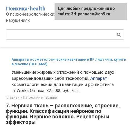
Перейти
Психика-health
Для любых предложений по
к
О психоневрологических патологиях и
сайту: 3d-panneco@cp9.ru
контенту
нарушениях
Поиск:
Аппараты косметологические кавитации и RF лифтинга, купить
в Москве (DFC-Med)
Уменьшение жировых отложений с помощью двух
зарекомендовавших себя технологий.
Аппарат
косметологический для кавитации и рф лифтинга
TriWorks Omnica. 825 000 руб. /шт.
Главная
»
Патологии и терапия
7. Нервная ткань — расположение, строение,
функции. Классификация нейронов по
функции. Нервное волокно. Рецепторы и
эффекторы