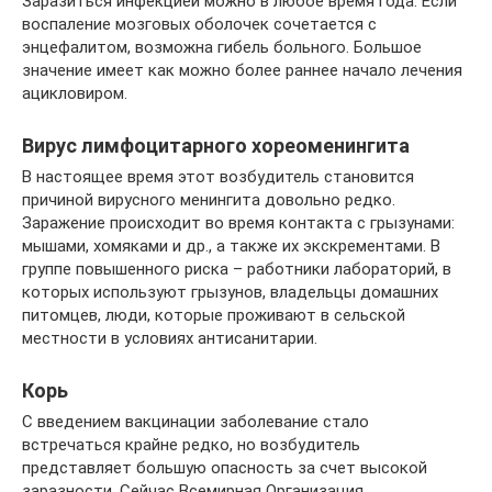
Заразиться инфекцией можно в любое время года. Если
воспаление мозговых оболочек сочетается с
энцефалитом, возможна гибель больного. Большое
значение имеет как можно более раннее начало лечения
ацикловиром.
Вирус лимфоцитарного хореоменингита
В настоящее время этот возбудитель становится
причиной вирусного менингита довольно редко.
Заражение происходит во время контакта с грызунами:
мышами, хомяками и др., а также их экскрементами. В
группе повышенного риска – работники лабораторий, в
которых используют грызунов, владельцы домашних
питомцев, люди, которые проживают в сельской
местности в условиях антисанитарии.
Корь
С введением вакцинации заболевание стало
встречаться крайне редко, но возбудитель
представляет большую опасность за счет высокой
заразности. Сейчас Всемирная Организация