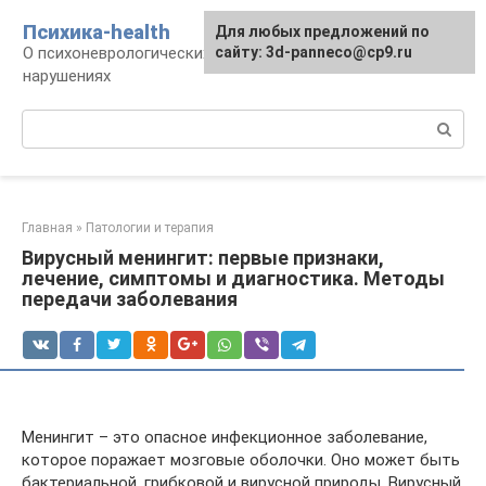
Перейти
Психика-health
Для любых предложений по
к
О психоневрологических патологиях и
сайту: 3d-panneco@cp9.ru
контенту
нарушениях
Поиск:
Главная
»
Патологии и терапия
Вирусный менингит: первые признаки,
лечение, симптомы и диагностика. Методы
передачи заболевания
Менингит – это опасное инфекционное заболевание,
которое поражает мозговые оболочки. Оно может быть
бактериальной, грибковой и вирусной природы. Вирусный