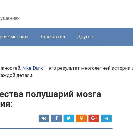
рушениях
ские методы
Лекарства
Другое
ожностей.
Nike Dunk
– это результат многолетней истории
каждой детали.
ества полушарий мозга
ия: