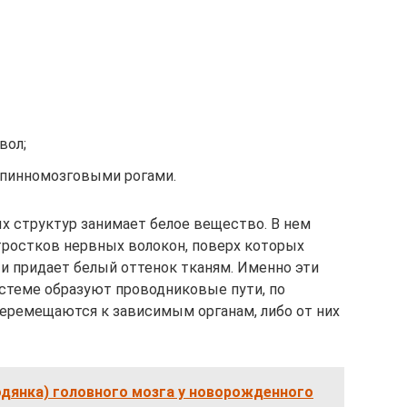
вол;
спинномозговыми рогами.
х структур занимает белое вещество. В нем
тростков нервных волокон, поверх которых
 и придает белый оттенок тканям. Именно эти
стеме образуют проводниковые пути, по
ремещаются к зависимым органам, либо от них
одянка) головного мозга у новорожденного