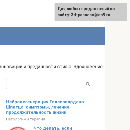
Для любых предложений по
сайту: 3d-panneco@cp9.ru
 инноваций и преданности стилю. Вдохновение
Поиск:
Нейродегенерация Галлервордена-
Шпатца: симптомы, лечение,
продолжительность жизни
Патологии и терапия
Что делать, если