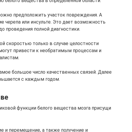
 белого вещества в определенной области.
можно предположить участок повреждения. А
вме черепа или инсульте. Это дает возможность
о проведения полной диагностики.
ой скоростью только в случае целостности
могут привести к необратимым процессам и
алистам.
самое большое число качественных связей. Далее
ньшается с каждым годом.
тве
никовой функции белого вещества мозга присущи
е и перемещение, а также получение и