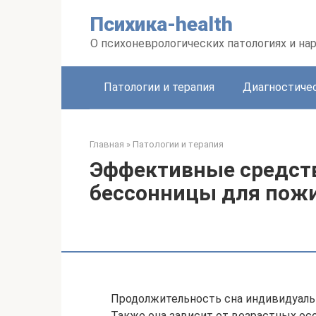
Перейти
Психика-health
к
контенту
О психоневрологических патологиях и на
Патологии и терапия
Диагностиче
Главная
»
Патологии и терапия
Эффективные средств
бессонницы для пож
Продолжительность сна индивидуальн
Также она зависит от возрастных ос