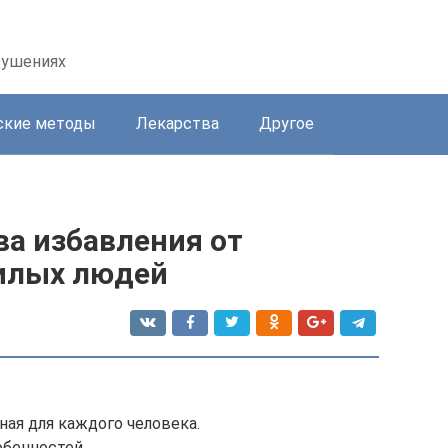
рушениях
ские методы
Лекарства
Другое
а избавления от
илых людей
ая для каждого человека.
обенностей.