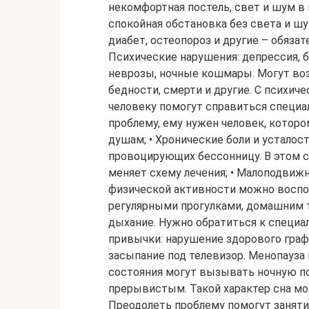
некомфортная постель, свет и шум в 
спокойная обстановка без света и шум
диабет, остеопороз и другие – обязат
Психические нарушения: депрессия, б
неврозы, ночные кошмары. Могут воз
бедности, смерти и другие. С психи
человеку помогут справиться специ
проблему, ему нужен человек, котор
душам; • Хронические боли и усталос
провоцирующих бессонницу. В этом с
меняет схему лечения; • Малоподвиж
физической активности можно воспо
регулярными прогулками, домашним т
дыхание. Нужно обратиться к специа
привычки: нарушение здорового графи
засыпание под телевизор. Менопауза
состояния могут вызывать ночную по
прерывистым. Такой характер сна мо
Преодолеть проблему помогут занятия