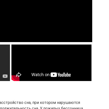
асстройство сна, при котором нарушаются
родолжительность сна. У пожилых бессонница