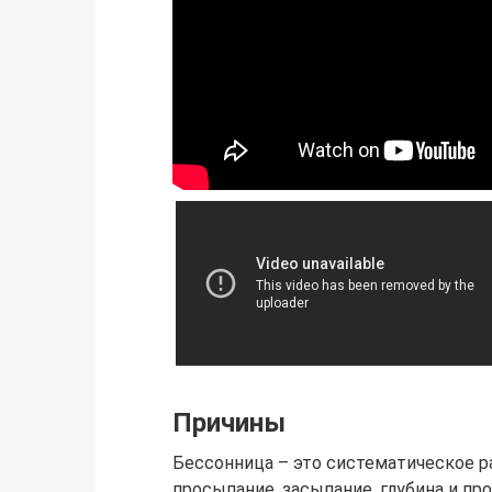
Причины
Бессонница – это систематическое р
просыпание, засыпание, глубина и п