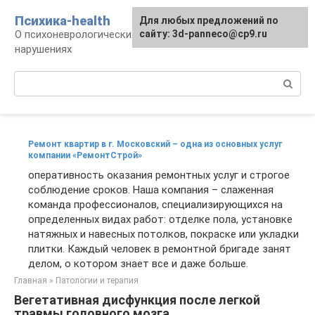
Перейти
Психика-health
Для любых предложений по
к
О психоневрологических патологиях и
сайту: 3d-panneco@cp9.ru
контенту
нарушениях
Поиск:
Ремонт квартир в г. Московский – одна из основных услуг
компании «РемонтСтрой»
оперативность оказания ремонтных услуг и строгое
соблюдение сроков. Наша компания – слаженная
команда профессионалов, специализирующихся на
определенных видах работ: отделке пола, установке
натяжных и навесных потолков, покраске или укладки
плитки. Каждый человек в ремонтной бригаде занят
делом, о котором знает все и даже больше.
Главная
»
Патологии и терапия
Вегетативная дисфункция после легкой
травмы головного мозга.