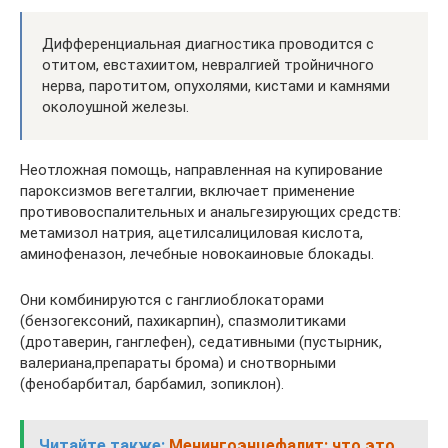
Дифференциальная диагностика проводится с
отитом, евстахиитом, невралгией тройничного
нерва, паротитом, опухолями, кистами и камнями
околоушной железы.
Неотложная помощь, направленная на купирование
пароксизмов вегеталгии, включает применение
противовоспалительных и анальгезирующих средств:
метамизол натрия, ацетилсалициловая кислота,
аминофеназон, лечебные новокаиновые блокады.
Они комбинируются с ганглиоблокаторами
(бензогексоний, пахикарпин), спазмолитиками
(дротаверин, ганглефен), седативными (пустырник,
валериана,препараты брома) и снотворными
(фенобарбитал, барбамил, зопиклон).
Читайте также:
Менингоэнцефалит: что это