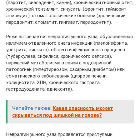
(паротит, сиаладенит, камни), хронический гнойный отит,
хронический тонзиллит, синуситы (фронтит, гайморит,
этмоидит), стоматологические болезни (хронический
пародонтит, стоматит, гингивит, периодонтит).
Реже встречается невралгия ушного узла, обусловленная
наличием отдаленного очага инфекции (пиелонефрита,
уретрита, цистита), общего инфекционного процесса
(туберкулеза, сифилиса, хронического сепсиса),
нарушений метаболизма в связи с эндокринной
патологией (гипертиреозом, сахарным диабетом) или
соматического заболевания (цирроза печени,
холецистита, ХПН, хронического гастрита,
гастродуоденита, аднексита).
Читайте также:
Какая опасность может
скрываться под шишкой на голове?
Невралгии ушного узла проявляется приступами