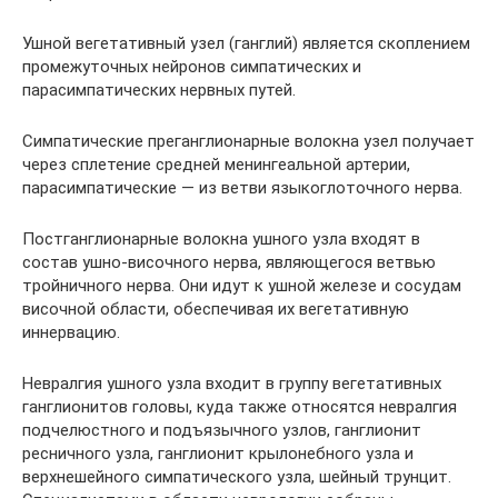
Ушной вегетативный узел (ганглий) является скоплением
промежуточных нейронов симпатических и
парасимпатических нервных путей.
Симпатические преганглионарные волокна узел получает
через сплетение средней менингеальной артерии,
парасимпатические — из ветви языкоглоточного нерва.
Постганглионарные волокна ушного узла входят в
состав ушно-височного нерва, являющегося ветвью
тройничного нерва. Они идут к ушной железе и сосудам
височной области, обеспечивая их вегетативную
иннервацию.
Невралгия ушного узла входит в группу вегетативных
ганглионитов головы, куда также относятся невралгия
подчелюстного и подъязычного узлов, ганглионит
ресничного узла, ганглионит крылонебного узла и
верхнешейного симпатического узла, шейный трунцит.