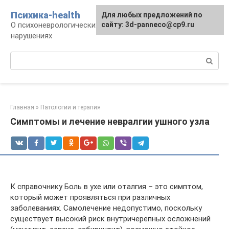
Перейти
Психика-health
Для любых предложений по
к
О психоневрологических патологиях и
сайту: 3d-panneco@cp9.ru
контенту
нарушениях
Поиск:
Главная
»
Патологии и терапия
Симптомы и лечение невралгии ушного узла
К справочнику Боль в ухе или оталгия – это симптом,
который может проявляться при различных
заболеваниях. Самолечение недопустимо, поскольку
существует высокий риск внутричерепных осложнений