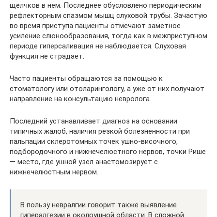
щелчков в нем. Последнее обусловлено периодическим
рефлекторным спазмом мышц слуховой трубы. Зачастую
во время приступа пациенты отмечают заметное
усиление слюнообразования, тогда как в межприступном
периоде гиперсаливация не наблюдается. Слуховая
функция не страдает.
Часто пациенты обращаются за помощью к
стоматологу или отоларингологу, а уже от них получают
направление на консультацию невролога.
Последний устанавливает диагноз на основании
типичных жалоб, наличия резкой болезненности при
пальпации склеротомных точек ушно-височного,
подбородочного и нижнечелюстного нервов, точки Рише
— место, где ушной узел анастомозирует с
нижнечелюстным нервом.
В пользу невралгии говорит также выявление
гипералгезии в околоушной области. В сложной