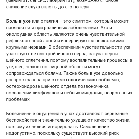
(менингит, сепсис, лабиринтит), возможно стойкое
снижение слуха вплоть до его потери.
Боль в ухе
или оталгия – это симптом, который может
проявляться при различных заболеваниях. Ухо и
околоушная область являются очень чувствительной
рефлексогенной зоной и иннервируются несколькими
крупными нервами. В обеспечении чувствительности уха
участвуют ветви тройничного нерва, вагуса, нервы
шейного сплетения, поэтому воспалительные процессы в
ухе, шее, челюстно-лицевой области могут
сопровождаться болями. Также боль в ухе довольно
распространена при стоматологических проблемах,
остеохондрозе шейного отдела позвоночника,
воспалении лимфоузлов и небных миндалин, неврогенных
проблемах.
Болезненные ощущения в ушах доставляют серьезные
беспокойства и значительно ухудшают качество жизни,
поэтому их нельзя игнорировать. Самолечение
недопустимо, поскольку существует высокий риск