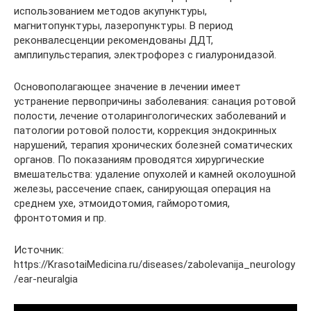
использованием методов акупунктуры,
магнитопунктуры, лазеропунктуры. В период
реконвалесценции рекомендованы ДДТ,
амплипульстерапия, электрофорез с гиалуронидазой.
Основополагающее значение в лечении имеет
устранение первопричины заболевания: санация ротовой
полости, лечение отоларингологических заболеваний и
патологии ротовой полости, коррекция эндокринных
нарушений, терапия хронических болезней соматических
органов. По показаниям проводятся хирургические
вмешательства: удаление опухолей и камней околоушной
железы, рассечение спаек, санирующая операция на
среднем ухе, этмоидотомия, гайморотомия,
фронтотомия и пр.
Источник:
https://KrasotaiMedicina.ru/diseases/zabolevanija_neurology
/ear-neuralgia