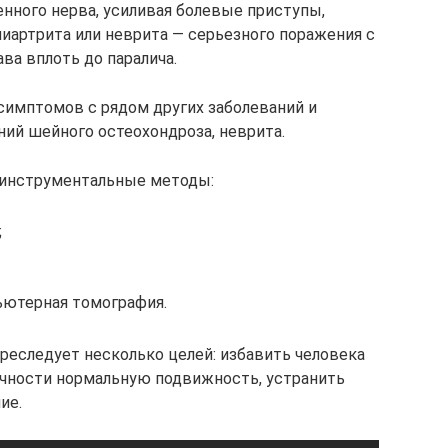
енного нерва, усиливая болевые приступы,
иартрита или неврита — серьезного поражения с
ва вплоть до паралича.
симптомов с рядом других заболеваний и
ий шейного остеохондроза, неврита.
 инструментальные методы:
;
ьютерная томография.
реследует несколько целей: избавить человека
ечности нормальную подвижность, устранить
ие.