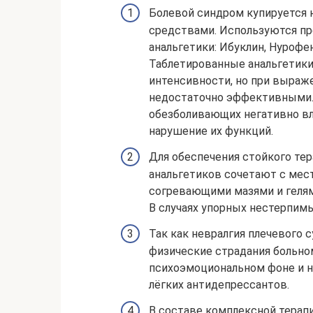
Болевой синдром купируется
средствами. Используются пр
анальгетики: Ибуклин, Нурофен
Таблетированные анальгетики
интенсивности, но при выраж
недостаточно эффективными.
обезболивающих негативно вли
нарушение их функций.
Для обеспечения стойкого те
анальгетиков сочетают с ме
согревающими мазями и гелям
В случаях упорных нестерпим
Так как невралгия плечевого 
физические страдания больном
психоэмоциональном фоне и н
лёгких антидепрессантов.
В составе комплексной терап