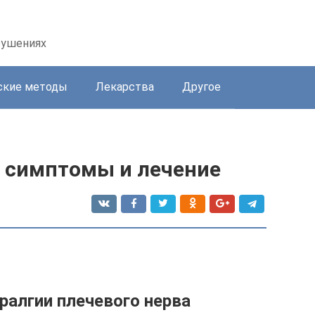
рушениях
ские методы
Лекарства
Другое
и симптомы и лечение
ралгии плечевого нерва