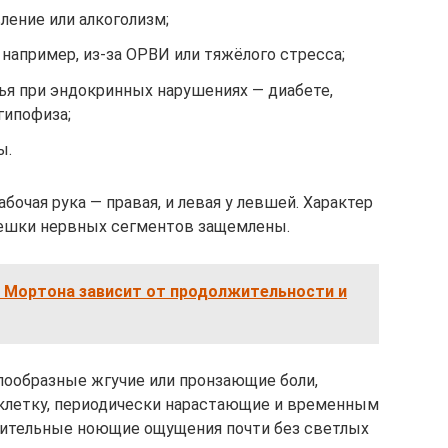
ление или алкоголизм;
например, из-за ОРВИ или тяжёлого стресса;
я при эндокринных нарушениях — диабете,
гипофиза;
ы.
бочая рука — правая, и левая у левшей. Характер
орешки нервных сегментов защемлены.
 Мортона зависит от продолжительности и
пообразные жгучие или пронзающие боли,
 клетку, периодически нарастающие и временным
чительные ноющие ощущения почти без светлых