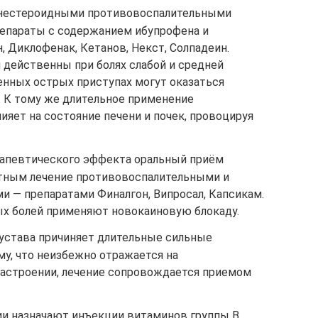
 нестероидными противовоспалительными
епараты с содержанием ибупрофена и
, Диклофенак, Кетанов, Некст, Солпадеин.
 действенны при болях слабой и средней
енных острых приступах могут оказаться
 К тому же длительное применение
яет на состояние печени и почек, провоцируя
рапевтического эффекта оральный приём
стным лечение противовоспалительными и
и — препаратами Финалгон, Випросал, Капсикам.
ых болей применяют новокаиновую блокаду.
сустава причиняет длительные сильные
у, что неизбежно отражается на
астроении, лечение сопровождается приемом
ии назначают инъекции витаминов группы В,