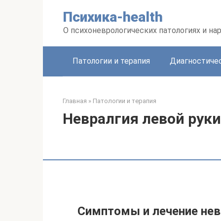
Перейти
Психика-health
к
контенту
О психоневрологических патологиях и на
Патологии и терапия
Диагностиче
Главная
»
Патологии и терапия
Невралгия левой рук
Симптомы и лечение нев