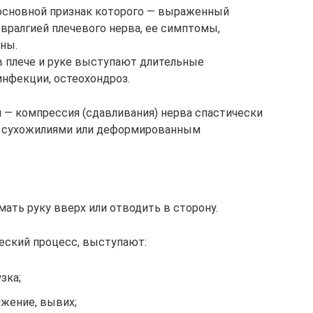
 основной признак которого — выраженный
вралгией плечевого нерва, ее симптомы,
ны.
 в плече и руке выступают длительные
инфекции, остеохондроз.
 — компрессия (сдавливания) нерва спастически
 сухожилиями или деформированным
ать руку вверх или отводить в сторону.
еский процесс, выступают:
зка;
яжение, вывих;