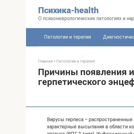
Перейти
Психика-health
к
контенту
О психоневрологических патологиях и на
Патологии и терапия
Диагностиче
Главная
»
Патологии и терапия
Причины появления и
герпетического энце
Вирусы герпеса – распространенные
характерные высыпания в области кож
органов (ВПГ 2 типа). Инфекционный