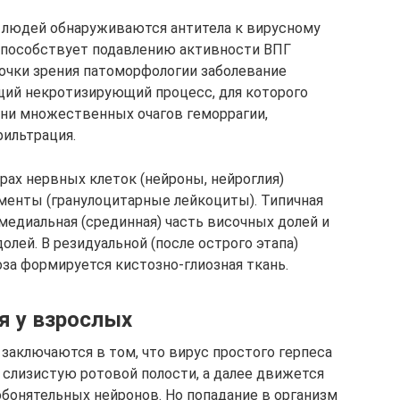
 людей обнаруживаются антитела к вирусному
 способствует подавлению активности ВПГ
очки зрения патоморфологии заболевание
щий некротизирующий процесс, для которого
ани множественных очагов геморрагии,
ильтрация.
драх нервных клеток (нейроны, нейроглия)
енты (гранулоцитарные лейкоциты). Типичная
 медиальная (срединная) часть височных долей и
олей. В резидуальной (после острого этапа)
оза формируется кистозно-глиозная ткань.
я у взрослых
заключаются в том, что вирус простого герпеса
 слизистую ротовой полости, а далее движется
обонятельных нейронов. Но попадание в организм