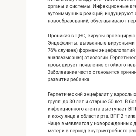
органы и системы. Инфекционные аге
аутоиммунных реакций, индуцируют 
новообразований, обуславливают пер
Проникая в ЦНС, вирусы провоцируют
Энцефалиты, вызванные вирусными а
76% случаев) формам энцефалопатий р
анаплазмозная) этиологии. Герпетиче
провоцирует появление стойкого нев
Заболевание часто становится причи
развитии ребенка.
Герпетический энцефалит у взрослых
групп: до 30 лет и старше 50 лет. В 
инфекционного агента выступает ВПГ
и кожу лица в области рта. ВПГ 2 ти
Чаще выявляется у новорожденных д
матери в период внутриутробного раз