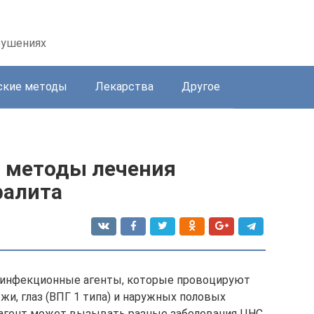
рушениях
ские методы
Лекарства
Другое
 методы лечения
фалита
 инфекционные агенты, которые провоцируют
и, глаз (ВПГ 1 типа) и наружных половых
 агент может вызывать разные заболевания ЦНС.