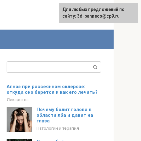
Для любых предложений по
сайту: 3d-panneco@cp9.ru
Поиск:
Апноэ при рассеянном склерозе:
откуда оно берется и как его лечить?
Лекарства
Почему болит голова в
области лба и давит на
глаза
Патологии и терапия