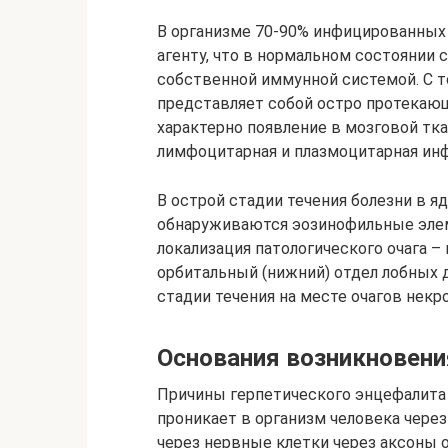
В организме 70-90% инфицированных
агенту, что в нормальном состоянии
собственной иммунной системой. С т
представляет собой остро протекаю
характерно появление в мозговой тк
лимфоцитарная и плазмоцитарная инф
В острой стадии течения болезни в я
обнаруживаются эозинофильные элем
локализация патологического очага –
орбитальный (нижний) отдел лобных д
стадии течения на месте очагов некр
Основания возникновени
Причины герпетического энцефалита 
проникает в организм человека через
через нервные клетки через аксоны 