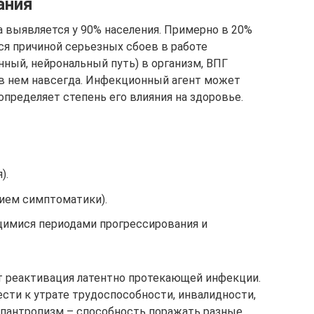
ания
а выявляется у 90% населения. Примерно в 20%
ся причиной серьезных сбоев в работе
нный, нейрональный путь) в организм, ВПГ
 в нем навсегда. Инфекционный агент может
определяет степень его влияния на здоровье.
).
ием симптоматики).
имися периодами прогрессирования и
т реактивация латентно протекающей инфекции.
сти к утрате трудоспособности, инвалидности,
 пантропизм – способность поражать разные