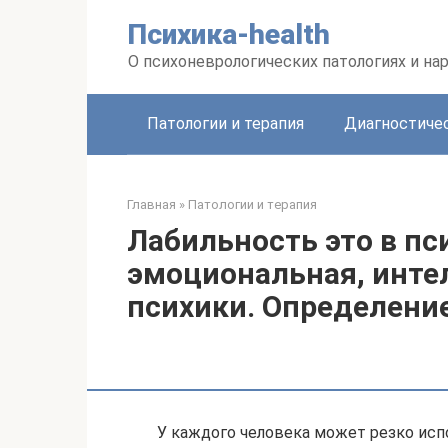
Перейти
Психика-health
к
контенту
О психоневрологических патологиях и на
Патологии и терапия
Диагностиче
Главная
»
Патологии и терапия
Лабильность это в пс
эмоциональная, инте
психики. Определение
У каждого человека может резко испо