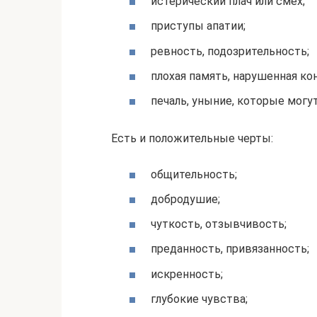
истерический плач или смех;
приступы апатии;
ревность, подозрительность;
плохая память, нарушенная ко
печаль, уныние, которые могу
Есть и положительные черты:
общительность;
добродушие;
чуткость, отзывчивость;
преданность, привязанность;
искренность;
глубокие чувства;