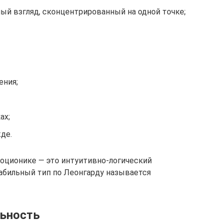
ый взгляд, сконцентрированный на одной точке;
ения;
ах;
де.
соционике — это интуитивно-логический
лабильный тип по Леонгарду называется
льность