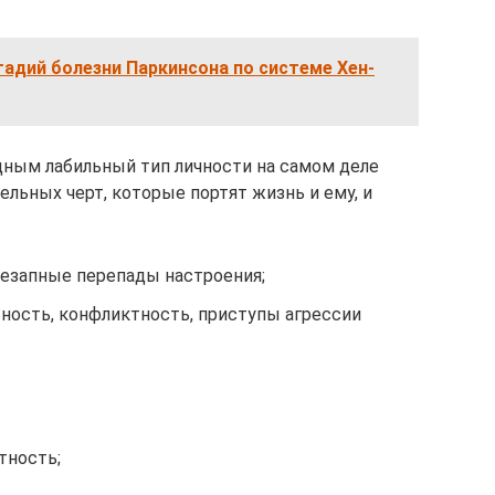
адий болезни Паркинсона по системе Хен-
дным лабильный тип личности на самом деле
льных черт, которые портят жизнь и ему, и
незапные перепады настроения;
ность, конфликтность, приступы агрессии
тность;