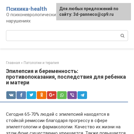
Перейти
Психика-health
Для любых предложений по
к
О психоневрологических патологиях и
сайту: 3d-panneco@cp9.ru
контенту
нарушениях
Поиск:
Главная
»
Патологии и терапия
Эпилепсия и беременность:
противопоказания, последствия для ребенка
и матери
Сегодня 65-70% людей с эпилепсией находятся в
стойкой ремиссии благодаря прогрессу в сфере
эпилептологии и фармакологии. Качество их жизни на
этом фоне существенно улучшается. Также повышается