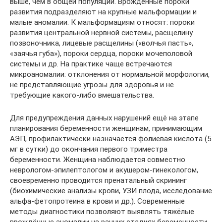
выше, чем в общей популяции. Врождённые пороки
развития подразделяют на крупные мальформации и
малые аномалии. К мальформациям относят: пороки
развития центральной нервной системы, расщелину
позвоночника, лицевые расщелины («волчья пасть»,
«заячья губа»), пороки сердца, пороки мочеполовой
системы и др. На практике чаще встречаются
микроаномалии: отклонения от нормальной морфологии,
не представляющие угрозы для здоровья и не
требующие какого-либо вмешательства.
Для предупреждения данных нарушений ещё на этапе
планирования беременности женщинам, принимающим
АЭП, профилактически назначается фолиевая кислота (5
мг в сутки) до окончания первого триместра
беременности. Женщина наблюдается совместно
неврологом-эпилептологом и акушером-гинекологом,
своевременно проводится пренатальный скрининг
(биохимические анализы крови, УЗИ плода, исследование
альфа-фетопротеина в крови и др.). Современные
методы диагностики позволяют выявлять тяжёлые