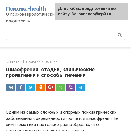
Перейти
Психика-health
Для любых предложений по
к
О психоневрологических патологиях и
сайту: 3d-panneco@cp9.ru
контенту
нарушениях
Поиск:
Главная
»
Патологии и терапия
Шизофрения: стадии, клинические
проявления и способы лечения
Одним из самых сложных и спорных психиатрических
заболеваний современности является шизофрения. Ее
симптоматика настолько разнообразна, что
диагностировать недуг может только