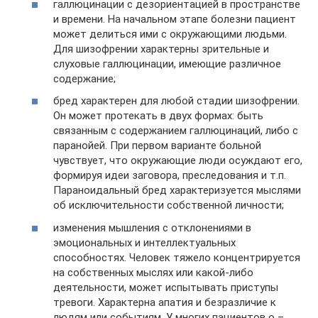
галлюцинации с дезориентацией в пространстве
и времени. На начальном этапе болезни пациент
может делиться ими с окружающими людьми.
Для шизофрении характерны зрительные и
слуховые галлюцинации, имеющие различное
содержание;
бред характерен для любой стадии шизофрении.
Он может протекать в двух формах: быть
связанным с содержанием галлюцинаций, либо с
паранойей. При первом варианте больной
чувствует, что окружающие люди осуждают его,
формируя идеи заговора, преследования и т.п.
Параноидальный бред характеризуется мыслями
об исключительности собственной личности;
изменения мышления с отклонениями в
эмоциональных и интеллектуальных
способностях. Человек тяжело концентрируется
на собственных мыслях или какой-либо
деятельности, может испытывать приступы
тревоги. Характерна апатия и безразличие к
людям или событиям. У многих пациентов о –