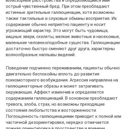
иллюзорные расстройства и определяющийся ими
острый чувственный бред. При этом преобладают
истинные зрительные галлюцинации, хотя возможны
также тактильные и слуховые обманы восприятия. Их
содержание обычно неприятно пациенту и носит
угрожающий характер. Это могут быть чудовища,
хищные звери, скелеты, мелкие животные и насекомые,
маленькие человекоподобные существа. Галлюцинации
достаточно быстро сменяют друг друга, характерны
волнообразные наплывы видений.
Поведение подчинено переживаниям, пациенты обычно
двигательно беспокойны вплоть до развития
психомоторного возбуждения. Агрессия направлена на
галлюцинаторные образы и может затрагивать
окружающих. Аффект изменчив и определяется
содержанием галлюцинаций. В основном преобладают
тревога, злоба, страх, но возможны преходящие
состояния любопытства и восторженности.
Поглощенность галлюцинациями приводит к полной или
частичной дезориентировке, нередко отмечается
ложная ориентировка в пространстве и времени.