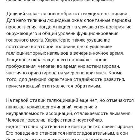
Делирий является волнообразно текущим состоянием.
Для него типичны люцидные окна: спонтанные периоды
просветления, когда у пациента улучшаются восприятие
окружающего и общий уровень функционирования
головного мозга. Характерно также ухудшение
состояния во второй половине дня с усилением
галлюцинаторных наплывов в вечерне-ночное время.
Люцидные окна чаще всего возникают после
пробуждения, человек во время них астенизирован,
частично ориентирован и умеренно критичен. Кроме
того, для делирия характерна стадийность развития,
причем каждый этап является обратимым.
На первой стадии галлюцинаций еще нет, но отмечаются
наплывы ярких воспоминаний, усиление и
неуправляемость ассоциаций, отвлекаемость внимания.
Человек говорлив, аффективно неустойчив,
недостаточно критичен и не всегда четко ориентирован.
Его поведение становится непоследовательным, а сон
беспокойным и поверхностным, с тревожными