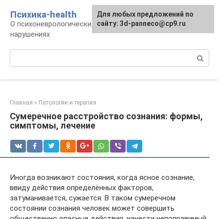
Перейти
Психика-health
Для любых предложений по
к
О психоневрологических патологиях и
сайту: 3d-panneco@cp9.ru
контенту
нарушениях
Поиск:
Главная
»
Патологии и терапия
Сумеречное расстройство сознания: формы,
симптомы, лечение
Иногда возникают состояния, когда ясное сознание,
ввиду действия определённых факторов,
затуманивается, сужается. В таком сумеречном
состоянии сознания человек может совершить
общественно опасные действия, нанести непоправимый