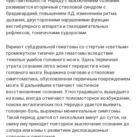
чувствительности. Наряду с выключением сознания
развивается вторичный стволовой синдром с
брадикардией, повышением АД, изменением ритма
дыхания, двусторонними нарушениями функции
вестибулярного аппарата и глазодвигательных
рефлексов, тоническими судорогами.
Вариант субдуральной гематомы со стертым «светлым»
промежутком типичен для гематомы вследствие
тяжелых ушибов головного мозга. Здесь первичная
утрата сознания легко может перерасти в кому
головного мозга. Выражена очаговая и стволовая
симптоматика, обусловленная первичным повреждением
мозга. В дальнейшем отмечают частичное
восстановление сознания. У пострадавшего, вышедшего
из комы, иногда отмечают психомоторное возбуждение,
поиски анталгических поз. Нередко удается выявить
головную боль, выражены менингеальные симптомы.
Такой период длится от нескольких минут до суток, на
смену ему приходит повторное выключение сознания до
сопора или комы с развитием дислокационных
стволовых симптомов.