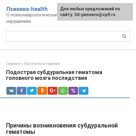
Перейти
Психика-health
Для любых предложений по
к
О психоневрологических патологиях и
сайту: 3d-panneco@cp9.ru
контенту
нарушениях
Поиск:
Главная
»
Патологии и терапия
Подострая субдуральная гематома
головного мозга последствия
Причины возникновения субдуральной
гематомы