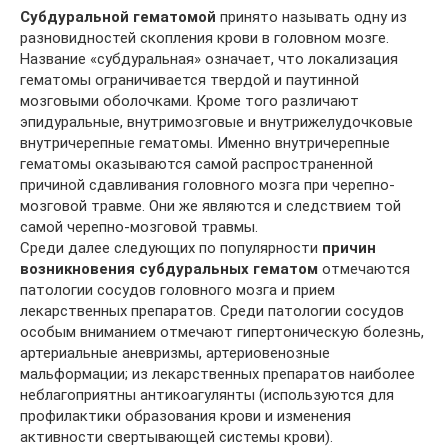
Субдуральной гематомой
принято называть одну из
разновидностей скопления крови в головном мозге.
Название «субдуральная» означает, что локализация
гематомы ограничивается твердой и паутинной
мозговыми оболочками. Кроме того различают
эпидуральные, внутримозговые и внутрижелудочковые
внутричерепные гематомы. Именно внутричерепные
гематомы оказываются самой распространенной
причиной сдавливания головного мозга при черепно-
мозговой травме. Они же являются и следствием той
самой черепно-мозговой травмы.
Среди далее следующих по популярности
причин
возникновения субдуральных гематом
отмечаются
патологии сосудов головного мозга и прием
лекарственных препаратов. Среди патологии сосудов
особым вниманием отмечают гипертоническую болезнь,
артериальные аневризмы, артериовенозные
мальформации; из лекарственных препаратов наиболее
неблагоприятны антикоагулянты (используются для
профилактики образования крови и изменения
активности свертывающей системы крови).