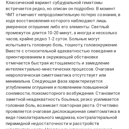
Классический вариант субдуральной гематомы
встречается редко, но описан он подробно. В момент
ЧМТ отмечают непродолжительную потерю сознания, в
ходе восстановления которого наблюдают лишь
умеренное оглушение либо его элементы. Светлый
промежуток длится 10-20 минут, а иногда и несколько
часов, крайне редко 1-2 суток. Больные могут
испытывать головную боль, тошноту, головокружение.
Вместе с относительной адекватностью поведения и
ориентированием в окружающей обстановке
отмечается быстрая истощаемость и замедление
интеллектуально-мнестических процессов. Очаговая
неврологическая симптоматика отсутствует или
минимальна. Следующая фаза характеризуется
углублением оглушения и появлением повышенной
сонливости, психомоторного возбуждения. Становится
заметной неадекватность боьлных, резко усиливается
головная боль, возникает повторная рвота. Отчетливо
проявляется очаговая дислокационная симптоматика в
виде гомолатерального мидриаза, контралатеральной
пирамидной недостаточности и расстройств