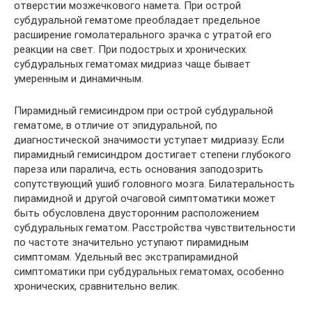
отверстии мозжечкового намета. При острой
субдуральной гематоме преобладает предельное
расширение гомолатерального зрачка с утратой его
реакции на свет. При подострых и хронических
субдуральных гематомах мидриаз чаще бывает
умеренным и динамичным.
Пирамидный гемисиндром при острой субдуральной
гематоме, в отличие от эпидуральной, по
диагностической значимости уступает мидриазу. Если
пирамидный гемисиндром достигает степени глубокого
пареза или паралича, есть основания заподозрить
сопутствующий ушиб головного мозга. Билатеральность
пирамидной и другой очаговой симптоматики может
быть обусловлена двусторонним расположением
субдуральных гематом. Расстройства чувствительности
по частоте значительно уступают пирамидным
симптомам. Удельный вес экстрапирамидной
симптоматики при субдуральных гематомах, особенно
хронических, сравнительно велик.