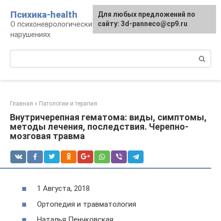
Перейти
Психика-health
Для любых предложений по
к
О психоневрологических патологиях и
сайту: 3d-panneco@cp9.ru
контенту
нарушениях
Поиск:
Главная
»
Патологии и терапия
Внутричерепная гематома: виды, симптомы,
методы лечения, последствия. Черепно-
мозговая травма
1 Августа, 2018
Ортопедия и травматология
Наталья Пенчковская