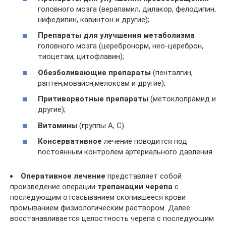
головного мозга (верапамил, дилакор, фелодипин,
нифедипин, кавинтон и другие);
Препараты для улучшения метаболизма
головного мозга (церебронорм, нео-цереброн,
тиоцетам, цитофлавин);
Обезболивающие препараты
(пенталгин,
раптен,моваисн,мелоксам и другие);
Притиворвотные препараты
(метоклопрамид и
другие);
Витамины
(группы А, С).
Консервативное
лечение поводится под
постоянным контролем артериального давления.
Оперативное лечение
представляет собой
произведение операции
трепанации черепа
с
последующим отсасыванием скопившееся крови
промыванием физиологическим раствором. Далее
восстанавливается целостность черепа с последующим