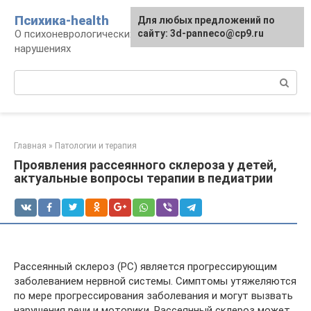
Перейти
Психика-health
Для любых предложений по
к
О психоневрологических патологиях и
сайту: 3d-panneco@cp9.ru
контенту
нарушениях
Поиск:
Главная
»
Патологии и терапия
Проявления рассеянного склероза у детей,
актуальные вопросы терапии в педиатрии
Рассеянный склероз (РС) является прогрессирующим
заболеванием нервной системы. Симптомы утяжеляются
по мере прогрессирования заболевания и могут вызвать
нарушения речи и моторики. Рассеянный склероз может