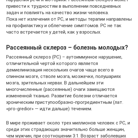
привести к трудностям в выполнении повседневных
задач и повлиять на качество жизни человека.
Пока нет излечения от РС, и методы терапии направлены
на профилактику и облегчение симптомов. РС не так
часто встречается у детей, как у взрослых.
Рассеянный склероз – болезнь молодых?
Рассеянный склероз (РС) – аутоиммунное нарушение,
отличительной чертой которого является
демиелинизация нескольких очагов чаще всего в
спинном мозге, стволе мозга, мозжечке, полушариях
мозга, зрительных нервах. В дальнейшем эти
многочисленные (рассеянные) очаги замещаются
измененной тканью. Развитие болезни отличается
хроническим приступообразно-прогредиентным (лат.
«рго-gredior» — идти дальше) течением.
В мире проживает около трех миллионов человек с РС, и
среди этих страдающих значительно больше женщин,
чем мужчин, при соотношении 3:1. Возраст заболевших