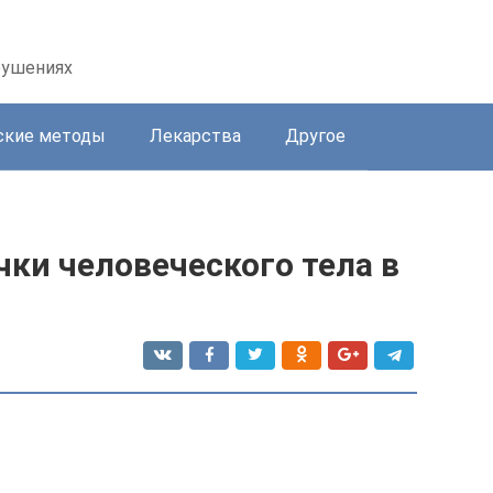
рушениях
ские методы
Лекарства
Другое
ки человеческого тела в