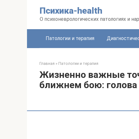
Перейти
Психика-health
к
контенту
О психоневрологических патологиях и на
Патологии и терапия
Диагностиче
Главная
»
Патологии и терапия
Жизненно важные точ
ближнем бою: голова