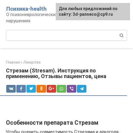
Перейти
Психика-health
Для любых предложений по
к
О психоневрологических патологиях и
сайту: 3d-panneco@cp9.ru
контенту
нарушениях
Поиск:
Главная
»
Лекарства
Стрезам (Stresam). Инструкция по
применению, Отзывы пациентов, цена
Особенности препарата Стрезам
Чтобы оценить совместимость Стрезама и алкоголя,