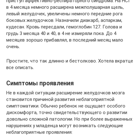
приступ аффективно-респираторного синдрома. На НСГ
в 4 месяца немного расширена межполушарная щель,
левый желудочек, увеличены немного передние рога
боковых желудочков. Назначили диакарб, аспаркам,
кудесан. Кровь пересдали, гемоглобин 127. Голова и
грудь 3 месяца 40 и 40, в 4 не измеряли пока. До 4
месяцев зорошо прибавлял, в последний месяц мало
очень.
Простите, что так длинно и бестолково. Хотела вкратце
все описать.
Симптомы проявления
Не в каждой ситуации расширение желудочков мозга
становится причиной развития неблагоприятной
симптоматики. Обычно ребенок не ощущает особого
дискомфорта, точно свидетельствующего о развитии
довольно сложной патологии. Но при более выраженных
нарушениях у младенца могут возникать следующие
неблагоприятные проявления: