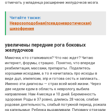
отмечать у младенца расширение желудочков мозга.
Читайте также:
Неврозоподобная(псевдоневротическая)
шизофрения
увеличены передние рога боковых
желудочков
Мамочки, кто сталкивался? Что нас ждет? Читаю
интернет, форумы, страшно.. Понятно, что впереди
реабилитация, массажи, препараты.. Поделитесь
хорошими исходами, а то я начиталась про исходы в
виде дцп, эпилепсии, зпр и готова сесть и заплакать…
Именно эти диагнозы — страх всей моей жизни.. Через
две недели едем в область к неврологу, выбила
направление. Нам 4 месяца и 10 дней. Беременность
здоровая. Роды в 37 ровно, длились 28 часов, слабая
родовая деятельность, слабый потужной период, рожала
на капельнице. Ребенка выдавливали. Пуповину отрезали