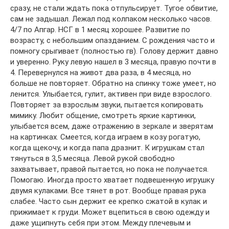
сразу, не стали ждать пока отпульсирует. Тугое обвитие,
сам не задышал. Лежал под колпаком несколько часов.
4/7 по Апгар. НСГ в 1 месяц хорошее. Развитие по
возрасту, с небольшим опазданием. С рождения часто и
помногу срыгивает (полностью гв). Голову держит давно
и уверенно. Руку левую нашел в 3 месяца, правую почти в
4. Перевернулся на живот два раза, в 4 месяца, но
больше не повторяет. Обратно на спинку тоже умеет, но
ленится. Улыбается, гулит, активен при виде взрослого.
Повторяет за взрослым звуки, пытается копировать
мимику. Любит общение, смотреть яркие картинки,
улыбается всем, даже отражению в зеркале и зверятам
на картинках. Смеется, когда играем в козу рогатую,
когда щекочу, и когда папа дразнит. К игрушкам стал
тянуться в 3,5 месяца. Левой рукой свободно
захватывает, правой пытается, но пока не получается.
Помогаю. Иногда просто хватает подвешенную игрушку
двумя кулаками. Все тянет в рот. Вообще правая рука
слабее. Часто сын держит ее крепко сжатой в кулак и
прижимает к груди. Может вцепиться в свою одежду и
даже ущипнуть себя при этом. Между плечевым и