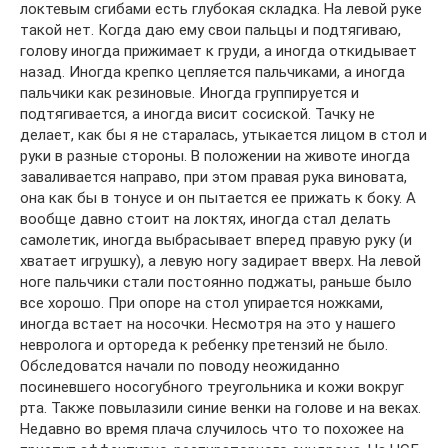
локтевым сгибами есть глубокая складка. На левой руке
такой нет. Когда даю ему свои пальцы и подтягиваю,
голову иногда прижимает к груди, а иногда откидывает
назад. Иногда крепко цепляется пальчиками, а иногда
пальчики как резиновые. Иногда группируется и
подтягивается, а иногда висит сосиской. Тачку не
делает, как бы я не старалась, утыкается лицом в стол и
руки в разные стороны. В положении на животе иногда
заваливается направо, при этом правая рука виновата,
она как бы в тонусе и он пытается ее прижать к боку. А
вообще давно стоит на локтях, иногда стал делать
самолетик, иногда выбрасывает вперед правую руку (и
хватает игрушку), а левую ногу задирает вверх. На левой
ноге пальчики стали постоянно поджаты, раньше было
все хорошо. При опоре на стол упирается ножками,
иногда встает на носочки. Несмотря на это у нашего
невролога и ортореда к ребенку претензий не было.
Обследоватся начали по поводу неожиданно
посиневшего носогубного треугольника и кожи вокруг
рта. Также повылазили синие венки на голове и на веках.
Недавно во время плача случилось что то похожее на