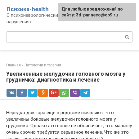
Перейти
Психика-health
Для любых предложений по
к
О психоневрологических патологиях и
сайту: 3d-panneco@cp9.ru
контенту
нарушениях
Поиск:
Главная
»
Патологии и терапия
Увеличенные желудочки головного мозга у
грудничка: диагностика и лечение
Нередко доктора еще в роддоме выявляют, что
увеличены боковые желудочки головного мозга у
грудничка. Однако это вовсе не обозначает, что малышу
очень срочно требуется серьезное лечение. Что же это
значит, чем грозит и главное — что делать?