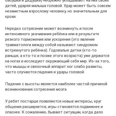
бабушки и дедушки) небрежно укладывают на них своих
детей, ударяя малыша головой. Удар может быть совсем
незаметным взрослому человеку, но значительным для
крохи.
Нередко сотрясение может возникнуть и после
интенсивного укачивания ребёнка или в результате
резкого торможения или ускорения (это явление
травматологи между собой называют синдромом
встряхнутого ребёнка). Годовалые детки (кто-то
раньше, а кто-то и позже этого возраста) уже держатся
на ногах и исследуют окружающий себя мир. Из-за того,
что мышцы и связочный аппарат ног слабо развиты,
часто случаются падения и удары головой.
Падение с высоты является наиболее частой причиной
возникновения сотрясения мозга
У ребят постарше появляются новые интересы, круг
общения расширяется, игры становятся подвижнее и
опаснее. К сожалению, бывают ситуации, когда дело