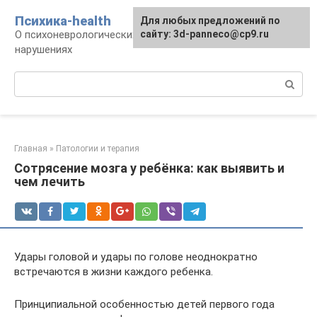
Перейти
Психика-health
Для любых предложений по
к
О психоневрологических патологиях и
сайту: 3d-panneco@cp9.ru
контенту
нарушениях
Поиск:
Главная
»
Патологии и терапия
Сотрясение мозга у ребёнка: как выявить и
чем лечить
Удары головой и удары по голове неоднократно
встречаются в жизни каждого ребенка.
Принципиальной особенностью детей первого года