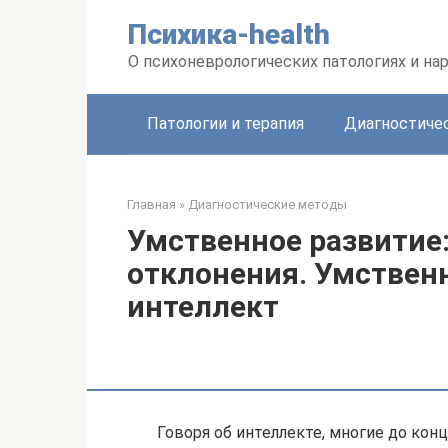
Перейти
Психика-health
к
контенту
О психоневрологических патологиях и на
Патологии и терапия
Диагностиче
Главная
»
Диагностические методы
Умственное развитие:
отклонения. Умствен
интеллект
Говоря об интеллекте, многие до кон