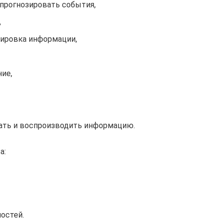
 прогнозировать события,
,
тировка информации,
ие,
ать и воспроизводить информацию.
а:
остей.