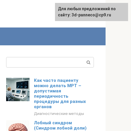
Для любых предложений по
сайту: 3d-panneco@cp9.ru
Поиск:
Как часто пациенту
можно делать МРТ –
допустимая
периодичность
процедуры для разных
органов
Диагностические методы
Лобный синдром
(Синдром лобной доли)