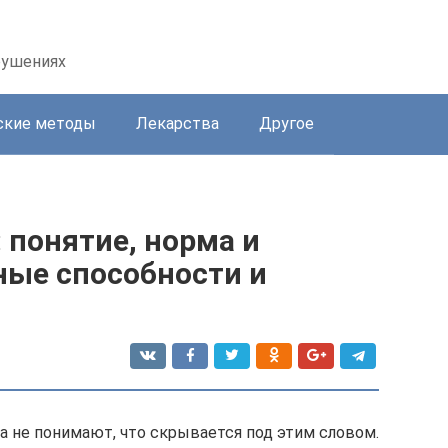
рушениях
ские методы
Лекарства
Другое
 понятие, норма и
ные способности и
ца не понимают, что скрывается под этим словом.